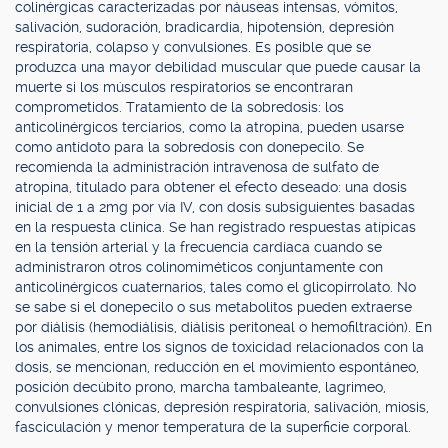
colinérgicas caracterizadas por náuseas intensas, vómitos,
salivación, sudoración, bradicardia, hipotensión, depresión
respiratoria, colapso y convulsiones. Es posible que se
produzca una mayor debilidad muscular que puede causar la
muerte si los músculos respiratorios se encontraran
comprometidos. Tratamiento de la sobredosis: los
anticolinérgicos terciarios, como la atropina, pueden usarse
como antídoto para la sobredosis con donepecilo. Se
recomienda la administración intravenosa de sulfato de
atropina, titulado para obtener el efecto deseado: una dosis
inicial de 1 a 2mg por vía IV, con dosis subsiguientes basadas
en la respuesta clínica. Se han registrado respuestas atípicas
en la tensión arterial y la frecuencia cardíaca cuando se
administraron otros colinomiméticos conjuntamente con
anticolinérgicos cuaternarios, tales como el glicopirrolato. No
se sabe si el donepecilo o sus metabolitos pueden extraerse
por diálisis (hemodiálisis, diálisis peritoneal o hemofiltración). En
los animales, entre los signos de toxicidad relacionados con la
dosis, se mencionan, reducción en el movimiento espontáneo,
posición decúbito prono, marcha tambaleante, lagrimeo,
convulsiones clónicas, depresión respiratoria, salivación, miosis,
fasciculación y menor temperatura de la superficie corporal.