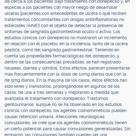
de cerca a los pacientes bajo tratamiento con donepecilo y, en
especial a los pacientes con mayor riesgo de desarrollar
úlceras [pacientes con antecedentes de úlcera o que reciben
tratamientos concomitantes con drogas antiinflamatorias no
esteroides (AINE)] con el objeto de detectar la presencia de
síntomas de sangrado gastrointestinal oculto o activo. Los
estudios clínicos con donepecilo no mostraron un incremento,
en relación con el placebo, en la incidencia, tanto de la úlcera
péptica, como del sangrado gastrointestinal. Teniendo en
cuenta las propiedades farmacológicas del donepecilo, y
dentro de las consecuencias previsibles, se han registrado
náuseas, diarrea y vómitos. Estos efectos, parecen presentarse
más frecuentemente con la dosis de 10mg diarios que con la
de 5mg diarios. En la mayoría de los casos, estos efectos han
sido leves y transitorios, prolongándose en algunos de los
casos, de una a tres semanas y mejorando a medida que
avanzaba el tratamiento con donepecilo. Trastornos
genitourinarios: aunque no se ha observado en los estudios
clínicos con donepecilo, los agentes colinomiméticos pueden
causar retención urinaria. Afecciones neurológicas:
convulsiones, se cree que los agentes colinomiméticos tienen
un cierto potencial para causar convulsiones generalizadas. Sin
embargo, las convulsiones también pueden ser una