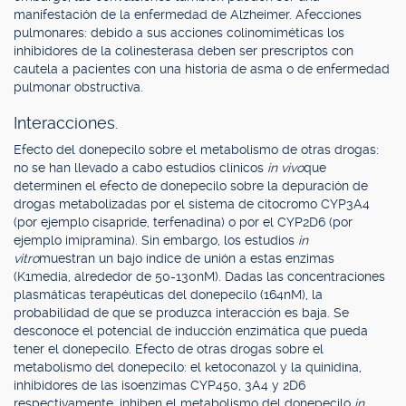
manifestación de la enfermedad de Alzheimer. Afecciones
pulmonares: debido a sus acciones colinomiméticas los
inhibidores de la colinesterasa deben ser prescriptos con
cautela a pacientes con una historia de asma o de enfermedad
pulmonar obstructiva.
Interacciones.
Efecto del donepecilo sobre el metabolismo de otras drogas:
no se han llevado a cabo estudios clínicos
in vivo
que
determinen el efecto de donepecilo sobre la depuración de
drogas metabolizadas por el sistema de citocromo CYP3A4
(por ejemplo cisapride, terfenadina) o por el CYP2D6 (por
ejemplo imipramina). Sin embargo, los estudios
in
vitro
muestran un bajo índice de unión a estas enzimas
(K1media, alrededor de 50-130nM). Dadas las concentraciones
plasmáticas terapéuticas del donepecilo (164nM), la
probabilidad de que se produzca interacción es baja. Se
desconoce el potencial de inducción enzimática que pueda
tener el donepecilo. Efecto de otras drogas sobre el
metabolismo del donepecilo: el ketoconazol y la quinidina,
inhibidores de las isoenzimas CYP450, 3A4 y 2D6
respectivamente, inhiben el metabolismo del donepecilo
in