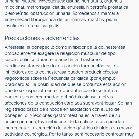
urinaria, nicturia. Infrecuentes: disuria, hematuria, urgencia
miccional, metrorragia, cistitis, enuresis, hipertrofia prostática,
pielonefritis, obstrucción urinaria, fibroadenosis mamaria,
enfermedad fibroquística de las mamas, mastitis, piuria,
insuficiencia renal, vaginitis.
Precauciones y advertencias.
Anestesia: el donepecilo como inhibidor de la colinesterasa,
probablemente exagere la relajación muscular de tipo
succinilcolínico durante la anestesia. Trastornos
cardiovasculares: debido a su acción farmacológica, los
inhibidores de la colinesterasa pueden producir efectos
vagotónicos sobre la frecuencia cardíaca (por ejemplo,
bradicardia). La posibilidad de que se produzca esta acción
puede ser especialmente importante cuando se trata a
pacientes con enfermedad del nódulo sinusal u otras
afecciones de la conducción cardíaca supraventricular. Se han
registrado casos de síncope en asociación con el uso de
donepecilo. Afecciones gastrointestinales: a través de su
acción primaria, los inhibidores de la colinesterasa pueden
incrementar la secreción del ácido gástrico debido a su mayor
actividad colinérgica. Por lo tanto, será necesario controlar muy