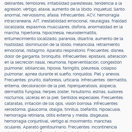
delirantes, temblores, irritabilidad parestesias, tendencia a la
agresión, vértigo, ataxia, aumento de la libido, inquietud, llanto
anormal, nerviosismo, afasia. Infrecuentes: ACV, hemorragia
intracraneana, AIT, inestabilidad emocional, neuralgias, frialdad
localizada, espasmos musculares, disforia, anormalidad en la
marcha, hipertonía, hipocinesia, neurodermatitis,
entumecimiento localizado, paranoia, disartria, aumento de la
hostilidad, disminución de la libido, melancolía, retraimiento
emocional, nistagmo. Aparato respiratorio. Frecuentes: disnea,
dolor de garganta, bronquitis. Infrecuentes: epistaxis, alteración
en la secreción nasal, neumonía, hiperventilación, congestión
pulmonar, sibilancias, hipoxia, faringitis, pleuresía, colapso
pulmonar, apnea durante el sueño, ronquidos. Piel y anexos.
Frecuentes: prurito, diaforesis, urticaria. Infrecuentes: dermatitis,
eritema, decoloración de la piel, hiperqueratosis, alopecia,
dermatitis fungosa, herpes zoster, hirsutismo, estrías, sudores
nocturnos, úlceras en la piel. Sentidos especiales. Frecuentes:
cataratas, irritación de los ojos, visión borrosa. Infrecuentes:
xerostomía, glaucoma, otalgia, tinnitus, blefaritis, hipoacusia,
hemorragia retiniana, otitis externa y media, disgeusia,
hemorragia conjuntival, vértigo al movimiento, manchas
oculares. Aparato genitourinario. Frecuentes: incontinencia