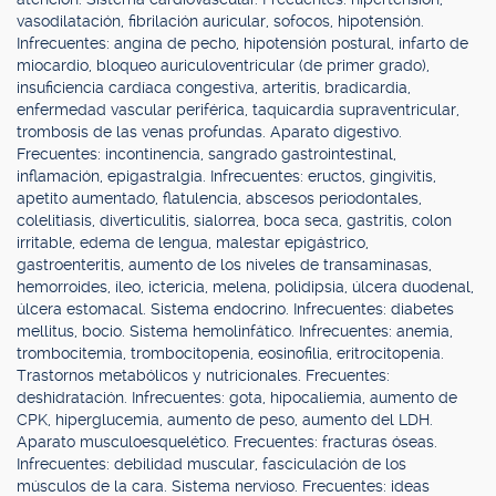
vasodilatación, fibrilación auricular, sofocos, hipotensión.
Infrecuentes: angina de pecho, hipotensión postural, infarto de
miocardio, bloqueo auriculoventricular (de primer grado),
insuficiencia cardíaca congestiva, arteritis, bradicardia,
enfermedad vascular periférica, taquicardia supraventricular,
trombosis de las venas profundas. Aparato digestivo.
Frecuentes: incontinencia, sangrado gastrointestinal,
inflamación, epigastralgia. Infrecuentes: eructos, gingivitis,
apetito aumentado, flatulencia, abscesos periodontales,
colelitiasis, diverticulitis, sialorrea, boca seca, gastritis, colon
irritable, edema de lengua, malestar epigástrico,
gastroenteritis, aumento de los niveles de transaminasas,
hemorroides, íleo, ictericia, melena, polidipsia, úlcera duodenal,
úlcera estomacal. Sistema endocrino. Infrecuentes: diabetes
mellitus, bocio. Sistema hemolinfático. Infrecuentes: anemia,
trombocitemia, trombocitopenia, eosinofilia, eritrocitopenia.
Trastornos metabólicos y nutricionales. Frecuentes:
deshidratación. Infrecuentes: gota, hipocaliemia, aumento de
CPK, hiperglucemia, aumento de peso, aumento del LDH.
Aparato musculoesquelético. Frecuentes: fracturas óseas.
Infrecuentes: debilidad muscular, fasciculación de los
músculos de la cara. Sistema nervioso. Frecuentes: ideas