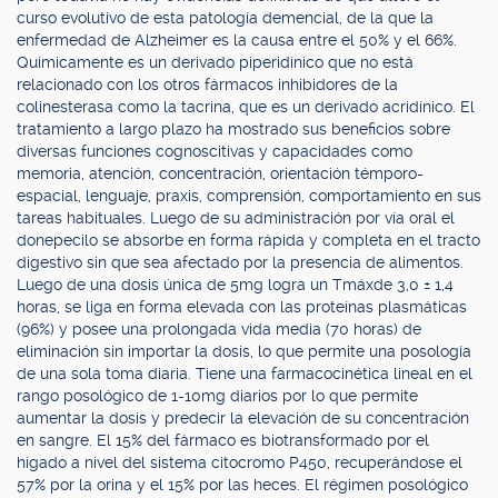
curso evolutivo de esta patología demencial, de la que la
enfermedad de Alzheimer es la causa entre el 50% y el 66%.
Químicamente es un derivado piperidínico que no está
relacionado con los otros fármacos inhibidores de la
colinesterasa como la tacrina, que es un derivado acridínico. El
tratamiento a largo plazo ha mostrado sus beneficios sobre
diversas funciones cognoscitivas y capacidades como
memoria, atención, concentración, orientación témporo-
espacial, lenguaje, praxis, comprensión, comportamiento en sus
tareas habituales. Luego de su administración por vía oral el
donepecilo se absorbe en forma rápida y completa en el tracto
digestivo sin que sea afectado por la presencia de alimentos.
Luego de una dosis única de 5mg logra un Tmáxde 3,0 ± 1,4
horas, se liga en forma elevada con las proteínas plasmáticas
(96%) y posee una prolongada vida media (70 horas) de
eliminación sin importar la dosis, lo que permite una posología
de una sola toma diaria. Tiene una farmacocinética lineal en el
rango posológico de 1-10mg diarios por lo que permite
aumentar la dosis y predecir la elevación de su concentración
en sangre. El 15% del fármaco es biotransformado por el
hígado a nivel del sistema citocromo P450, recuperándose el
57% por la orina y el 15% por las heces. El régimen posológico