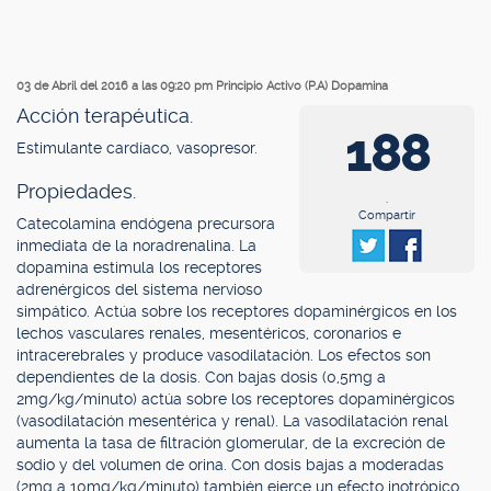
03 de Abril del 2016 a las 09:20 pm
Principio Activo (P.A) Dopamina
Acción terapéutica.
188
Estimulante cardíaco, vasopresor.
Propiedades.
.
Compartir
Catecolamina endógena precursora
inmediata de la noradrenalina. La
dopamina estimula los receptores
adrenérgicos del sistema nervioso
simpático. Actúa sobre los receptores dopaminérgicos en los
lechos vasculares renales, mesentéricos, coronarios e
intracerebrales y produce vasodilatación. Los efectos son
dependientes de la dosis. Con bajas dosis (0,5mg a
2mg/kg/minuto) actúa sobre los receptores dopaminérgicos
(vasodilatación mesentérica y renal). La vasodilatación renal
aumenta la tasa de filtración glomerular, de la excreción de
sodio y del volumen de orina. Con dosis bajas a moderadas
(2mg a 10mg/kg/minuto) también ejerce un efecto inotrópico