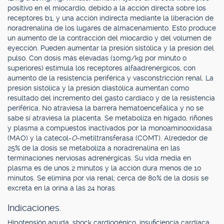
positivo en el miocardio, debido a la acción directa sobre los
receptores b1, y una acción indirecta mediante la liberación de
noradrenalina de los lugares de almacenamiento. Esto produce
un aumento de la contracción del miocardio y del volumen de
eyección. Pueden aumentar la presión sistólica y la presión del
pulso. Con dosis más elevadas (10mg/kg por minuto o
superiores) estimula los receptores alfaadrenérgicos, con
aumento de la resistencia periférica y vasconstricción renal. La
presión sistólica y la presión diastólica aumentan como
resultado del incremento del gasto cardíaco y de la resistencia
periférica. No atraviesa la barrera hematoencefálica y no se
sabe si atraviesa la placenta. Se metaboliza en hígado, riñones
y plasma a compuestos inactivados por la monoaminooxidasa
(MAO) y la catecol-
O
-metiltransferasa (COMT). Alrededor de
25% de la dosis se metaboliza a noradrenalina en las
terminaciones nerviosas adrenérgicas. Su vida media en
plasma es de unos 2 minutos y la acción dura menos de 10
minutos. Se elimina por vía renal; cerca de 80% de la dosis se
excreta en la orina a las 24 horas.
Indicaciones.
Hipotensión aguda, shock cardiogénico, insuficiencia cardíaca