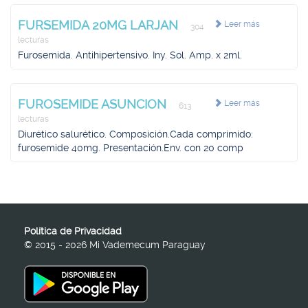
FURSEMIDA 20MG LARJAN
Leer más
304
lecturas
Furosemida. Antihipertensivo. Iny. Sol. Amp. x 2ml.
FUROSEMIDE ASUNCION
Leer más
613
lecturas
Diurético salurético. Composición.Cada comprimido:
furosemide 40mg. Presentación.Env. con 20 comp
Política de Privacidad
© 2015 - 2026 Mi Vademecum Paraguay