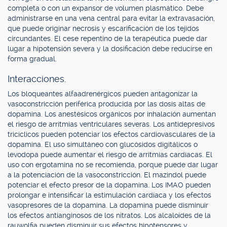
completa o con un expansor de volumen plasmático. Debe
administrarse en una vena central para evitar la extravasación,
que puede originar necrosis y escarificación de los tejidos
circundantes. El cese repentino de la terapéutica puede dar
lugar a hipotensión severa y la dosificación debe reducirse en
forma gradual.
Interacciones.
Los bloqueantes alfaadrenérgicos pueden antagonizar la
vasoconstricción periférica producida por las dosis altas de
dopamina. Los anestésicos orgánicos por inhalación aumentan
el riesgo de arritmias ventriculares severas. Los antidepresivos
tricíclicos pueden potenciar los efectos cardiovasculares de la
dopamina. El uso simultáneo con glucósidos digitálicos o
levodopa puede aumentar el riesgo de arritmias cardíacas. El
uso con ergotamina no se recomienda, porque puede dar lugar
a la potenciación de la vasoconstricción. El mazindol puede
potenciar el efecto presor de la dopamina. Los IMAO pueden
prolongar e intensificar la estimulación cardíaca y los efectos
vasopresores de la dopamina. La dopamina puede disminuir
los efectos antianginosos de los nitratos. Los alcaloides de la
rauwolfia pueden disminuir sus efectos hipotensores y