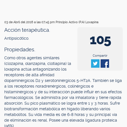
03 de Abril del 2016 a las 07:45 pm
Principio Activo (P.A) Loxapina
Acción terapéutica.
105
Antipsicótico.
Propiedades.
.
Compartir
Como otros agentes similares
(clozapina, olanzapina, clotiapina) la
loxapina actúa antagonizando los
receptores de alta afinidad
dopaminérgicos D2 y serotoninérgicos 5-HT2A. También se liga
a los receptores noradrenérgicos, colinérgicos e
histaminérgicos y de su interacción puede influir en sus efectos
farmacológicos. Se administra por vía inhalatoria y tiene rápida
absorción. Su pico plasmático se logra entre 1 y 3 horas. Sufre
biotransformación metabólica en hígado liberando varios
metabolitos. Su vida media es de 6-8 horas y su principal vía
de eliminación es renal. Posee una elevada ligadura proteica
(96%).