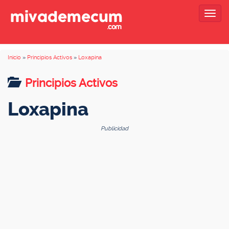
Togg
navig
Inicio
»
Principios Activos
»
Loxapina
Principios Activos
Loxapina
Publicidad