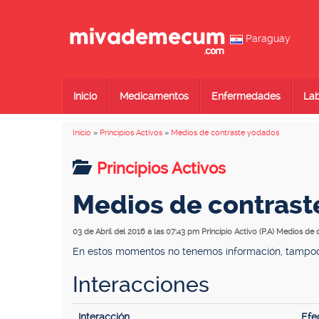
Paraguay
Inicio
Medicamentos
Enfermedades
Lab
Inicio
»
Principios Activos
»
Medios de contraste yodados
Principios Activos
Medios de contrast
03 de Abril del 2016 a las 07:43 pm
Principio Activo (P.A) Medios de
En estos momentos no tenemos información, tampoco 
Interacciones
Interacción
Efe