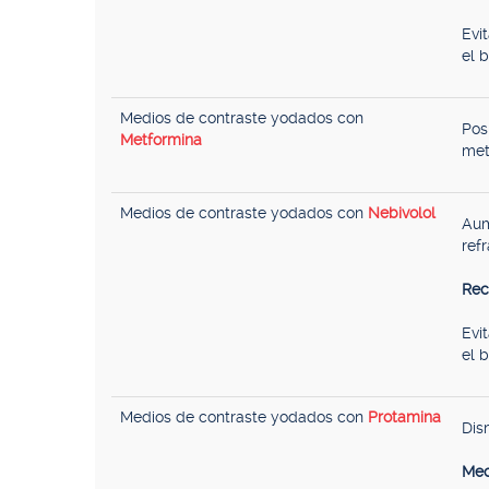
Evi
el b
Medios de contraste yodados con
Pos
Metformina
met
Medios de contraste yodados con
Nebivolol
Aum
refr
Rec
Evi
el 
Medios de contraste yodados con
Protamina
Dis
Mec