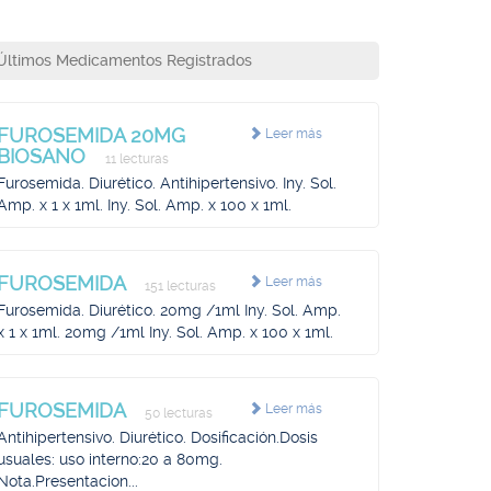
Últimos Medicamentos Registrados
FUROSEMIDA 20MG
Leer más
BIOSANO
11 lecturas
Furosemida. Diurético. Antihipertensivo. Iny. Sol.
Amp. x 1 x 1ml. Iny. Sol. Amp. x 100 x 1ml.
FUROSEMIDA
Leer más
151 lecturas
Furosemida. Diurético. 20mg /1ml Iny. Sol. Amp.
x 1 x 1ml. 20mg /1ml Iny. Sol. Amp. x 100 x 1ml.
FUROSEMIDA
Leer más
50 lecturas
Antihipertensivo. Diurético. Dosificación.Dosis
usuales: uso interno:20 a 80mg.
Nota.Presentacion...