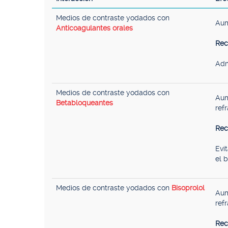
Medios de contraste yodados con
Aum
Anticoagulantes orales
Rec
Adm
Medios de contraste yodados con
Aum
Betabloqueantes
refr
Rec
Evi
el 
Medios de contraste yodados con
Bisoprolol
Aum
refr
Rec