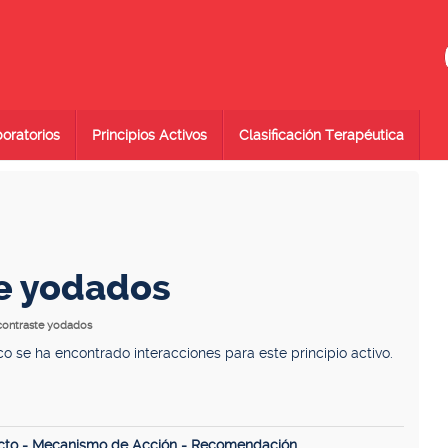
oratorios
Principios Activos
Clasificación Terapéutica
e yodados
 contraste yodados
se ha encontrado interacciones para este principio activo.
cto - Mecanismo de Acción - Recomendación