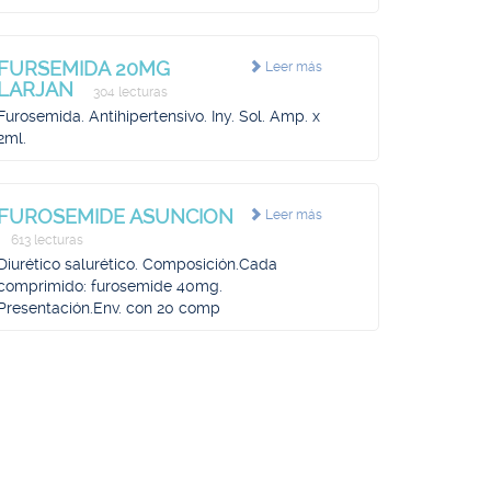
FURSEMIDA 20MG
Leer más
LARJAN
304 lecturas
Furosemida. Antihipertensivo. Iny. Sol. Amp. x
2ml.
FUROSEMIDE ASUNCION
Leer más
613 lecturas
Diurético salurético. Composición.Cada
comprimido: furosemide 40mg.
Presentación.Env. con 20 comp