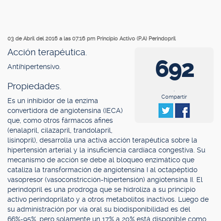
03 de Abril del 2016 a las 07:16 pm
Principio Activo (P.A) Perindopril
Acción terapéutica.
692
Antihipertensivo.
Propiedades.
.
Compartir
Es un inhibidor de la enzima
convertidora de angiotensina (IECA)
que, como otros fármacos afines
(enalapril, cilazapril, trandolapril,
lisinopril), desarrolla una activa acción terapéutica sobre la
hipertensión arterial y la insuficiencia cardíaca congestiva. Su
mecanismo de acción se debe al bloqueo enzimático que
cataliza la transformación de angiotensina I al octapéptido
vasopresor (vasoconstricción-hipertensión) angiotensina II. El
perindopril es una prodroga que se hidroliza a su principio
activo perindoprilato y a otros metabolitos inactivos. Luego de
su administración por vía oral su biodisponibilidad es del
66%-95%, pero solamente un 17% a 20% está disponible como