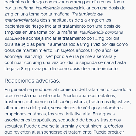
pacientes de riesgo comenzar con 1mg por día en una toma
por la mañana.
Insuficiencia cardíaca:
iniciar con una dosis de
2mg en una toma por la mañana.
Tratamiento de
mantenimiento:
la dosis habitual es de 2 a 4mg; en los
pacientes de riesgo iniciar el tratamiento con una dosis de
1mg/día en una toma por la mañana.
Insuficiencia coronaria
estable:
se aconseja iniciar el tratamiento con 4mg por día
durante 15 días para ir aumentando a 8mg 1 vez por día como
dosis de mantenimiento. En sujetos añosos ( >70 años) se
aconseja usar 2mg 1 vez por día en la primera semana y
continuar con 4mg una vez por día la segunda semana hasta
llegar a 8mg 1 vez por día como dosis de mantenimiento.
Reacciones adversas.
En general se producen al comienzo del tratamiento, cuando la
presión está mal controlada. Pueden aparecer cefaleas,
trastornos del humor o del sueño, astenia, trastornos digestivos,
alteraciones del gusto, sensaciones de vértigo y calambres,
erupciones cutáneas, tos seca irritativa alta. En algunas
asociaciones terapéuticas, sequedad de boca y trastornos
sexuales. Puede elevarse la uremia y creatininemia, efectos
que revierten al suspenderse el tratamiento. Puede producir