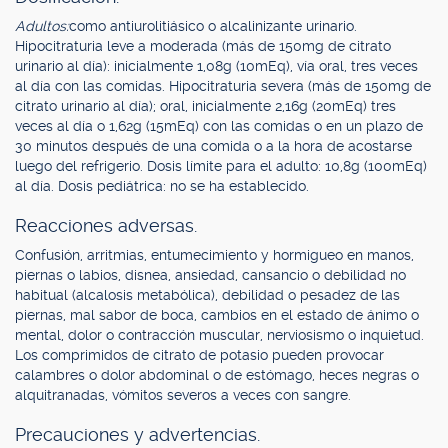
Adultos:
como antiurolitiásico o alcalinizante urinario.
Hipocitraturia leve a moderada (más de 150mg de citrato
urinario al día): inicialmente 1,08g (10mEq), vía oral, tres veces
al día con las comidas. Hipocitraturia severa (más de 150mg de
citrato urinario al día); oral, inicialmente 2,16g (20mEq) tres
veces al día o 1,62g (15mEq) con las comidas o en un plazo de
30 minutos después de una comida o a la hora de acostarse
luego del refrigerio. Dosis límite para el adulto: 10,8g (100mEq)
al día. Dosis pediátrica: no se ha establecido.
Reacciones adversas.
Confusión, arritmias, entumecimiento y hormigueo en manos,
piernas o labios, disnea, ansiedad, cansancio o debilidad no
habitual (alcalosis metabólica), debilidad o pesadez de las
piernas, mal sabor de boca, cambios en el estado de ánimo o
mental, dolor o contracción muscular, nerviosismo o inquietud.
Los comprimidos de citrato de potasio pueden provocar
calambres o dolor abdominal o de estómago, heces negras o
alquitranadas, vómitos severos a veces con sangre.
Precauciones y advertencias.