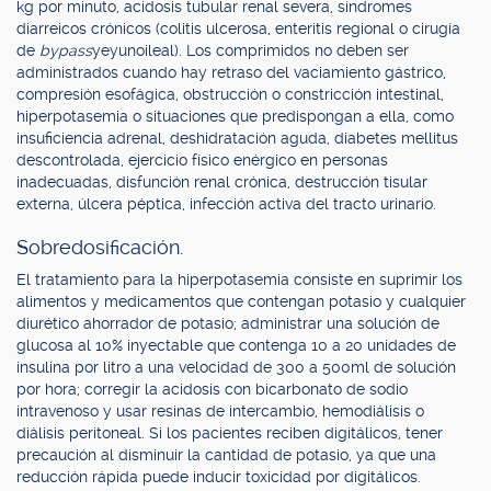
kg por minuto, acidosis tubular renal severa, síndromes
diarreicos crónicos (colitis ulcerosa, enteritis regional o cirugía
de
bypass
yeyunoileal). Los comprimidos no deben ser
administrados cuando hay retraso del vaciamiento gástrico,
compresión esofágica, obstrucción o constricción intestinal,
hiperpotasemia o situaciones que predispongan a ella, como
insuficiencia adrenal, deshidratación aguda, diabetes mellitus
descontrolada, ejercicio físico enérgico en personas
inadecuadas, disfunción renal crónica, destrucción tisular
externa, úlcera péptica, infección activa del tracto urinario.
Sobredosificación.
El tratamiento para la hiperpotasemia consiste en suprimir los
alimentos y medicamentos que contengan potasio y cualquier
diurético ahorrador de potasio; administrar una solución de
glucosa al 10% inyectable que contenga 10 a 20 unidades de
insulina por litro a una velocidad de 300 a 500ml de solución
por hora; corregir la acidosis con bicarbonato de sodio
intravenoso y usar resinas de intercambio, hemodiálisis o
diálisis peritoneal. Si los pacientes reciben digitálicos, tener
precaución al disminuir la cantidad de potasio, ya que una
reducción rápida puede inducir toxicidad por digitálicos.