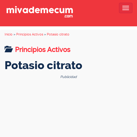
Togg
navig
Inicio
»
Principios Activos
»
Potasio citrato
Principios Activos
Potasio citrato
Publicidad