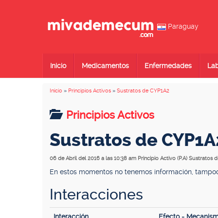
Paraguay
Inicio
Medicamentos
Enfermedades
Lab
Inicio
»
Principios Activos
»
Sustratos de CYP1A2
Principios Activos
Sustratos de CYP1A
06 de Abril del 2016 a las 10:38 am
Principio Activo (P.A) Sustratos
En estos momentos no tenemos información, tampoco 
Interacciones
Interacción
Efecto - Mecanis