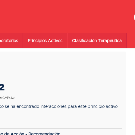
oratorios
Principios Activos
Clasificación Terapéutica
2
 de CYP1A2
se ha encontrado interacciones para este principio activo.
mo de Acción - Recomendación