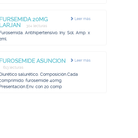
FURSEMIDA 20MG
Leer más
LARJAN
304 lecturas
Furosemida. Antihipertensivo. Iny. Sol. Amp. x
2ml.
FUROSEMIDE ASUNCION
Leer más
613 lecturas
Diurético salurético. Composición.Cada
comprimido: furosemide 40mg.
Presentación.Env. con 20 comp