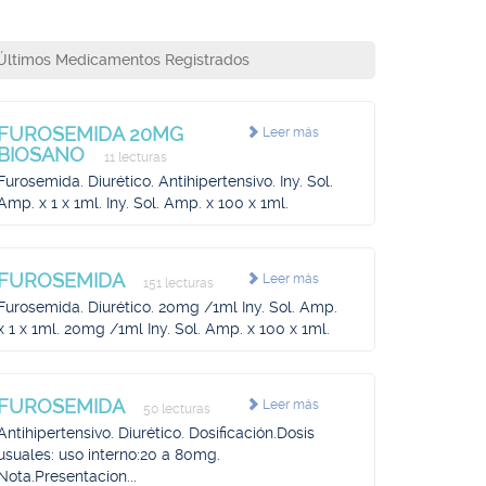
Últimos Medicamentos Registrados
FUROSEMIDA 20MG
Leer más
BIOSANO
11 lecturas
Furosemida. Diurético. Antihipertensivo. Iny. Sol.
Amp. x 1 x 1ml. Iny. Sol. Amp. x 100 x 1ml.
FUROSEMIDA
Leer más
151 lecturas
Furosemida. Diurético. 20mg /1ml Iny. Sol. Amp.
x 1 x 1ml. 20mg /1ml Iny. Sol. Amp. x 100 x 1ml.
FUROSEMIDA
Leer más
50 lecturas
Antihipertensivo. Diurético. Dosificación.Dosis
usuales: uso interno:20 a 80mg.
Nota.Presentacion...