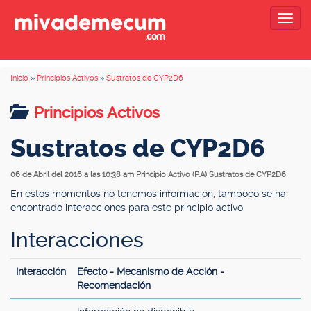
Togg
navig
Inicio
»
Principios Activos
»
Sustratos de CYP2D6
Principios Activos
Sustratos de CYP2D6
06 de Abril del 2016 a las 10:38 am
Principio Activo (P.A) Sustratos de CYP2D6
En estos momentos no tenemos información, tampoco se ha
encontrado interacciones para este principio activo.
Interacciones
Interacción
Efecto - Mecanismo de Acción -
Recomendación