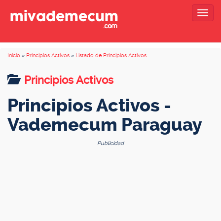
Togg
navig
Inicio
»
Principios Activos
»
Listado de Principios Activos
Principios Activos
Principios Activos -
Vademecum Paraguay
Publicidad