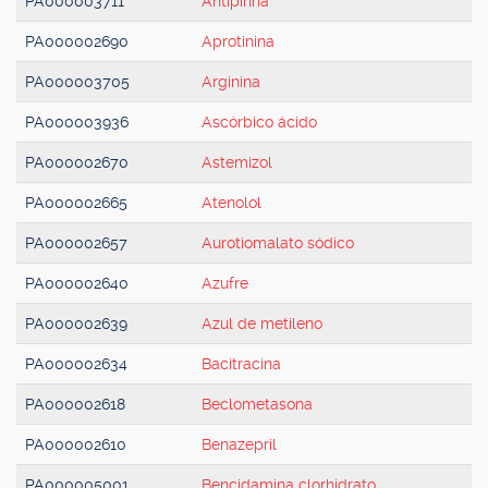
PA000003711
Antipirina
PA000002690
Aprotinina
PA000003705
Arginina
PA000003936
Ascórbico ácido
PA000002670
Astemizol
PA000002665
Atenolol
PA000002657
Aurotiomalato sódico
PA000002640
Azufre
PA000002639
Azul de metileno
PA000002634
Bacitracina
PA000002618
Beclometasona
PA000002610
Benazepril
PA000005001
Bencidamina clorhidrato