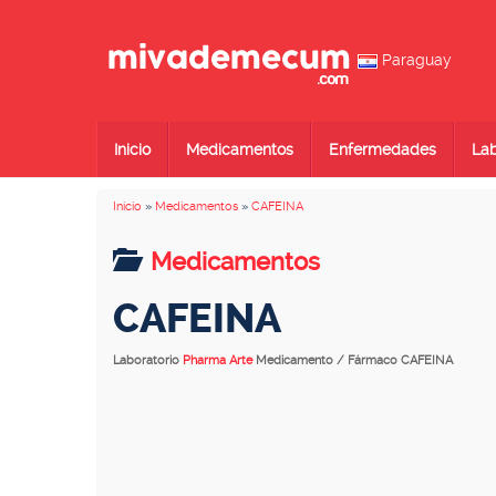
Paraguay
Inicio
Medicamentos
Enfermedades
Lab
Inicio
»
Medicamentos
»
CAFEINA
Medicamentos
CAFEINA
Laboratorio
Pharma Arte
Medicamento / Fármaco CAFEINA