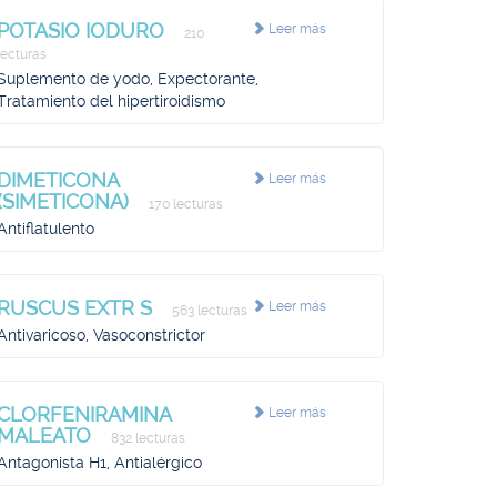
POTASIO IODURO
Leer más
210
lecturas
Suplemento de yodo, Expectorante,
Tratamiento del hipertiroidismo
DIMETICONA
Leer más
(SIMETICONA)
170 lecturas
Antiflatulento
RUSCUS EXTR S
Leer más
563 lecturas
Antivaricoso, Vasoconstrictor
CLORFENIRAMINA
Leer más
MALEATO
832 lecturas
Antagonista H1, Antialérgico