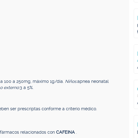
cia 100 a 250mg, máximo 1g/día.
Niños:
apnea neonatal
o externo:
3 a 5%.
ben ser prescriptas conforme a criterio médico.
, fármacos relacionados con
CAFEINA
.