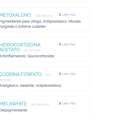
METOXALENO
Leer más
582 lecturas
Pigmentante para vitíligo, Antipsoriásico, Micosis
fungoide o linfoma cutáneo
HIDROCORTIZONA
Leer más
ACETATO
44 lecturas
Antiinflamatorio, Glucocorticoide
CODEINA FOSFATO
Leer más
687
lecturas
Analgésico, Sedante, Antiperistáltico
MELAWHITE
Leer más
907 lecturas
Despigmentante