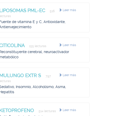
LIPOSOMAS PML-EC
Leer más
516
lecturas
Fuente de vitamina E y C, Antioxidante,
Antienvejecimiento
CITICOLINA
Leer más
155 lecturas
Reconstituyente cerebral, neuroactivador
metabólico
MULUNGO EXTR S
Leer más
797
lecturas
Sedativo, Insomnio, Alcoholismo, Asma,
Hepatitis
KETOPROFENO
Leer más
514 lecturas