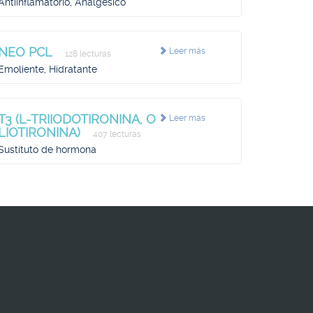
Antiinflamatorio, Analgésico
NEO PCL
Leer más
128 lecturas
Emoliente, Hidratante
T3 (L-TRIIODOTIRONINA, O
Leer más
LIOTIRONINA)
407 lecturas
Sustituto de hormona