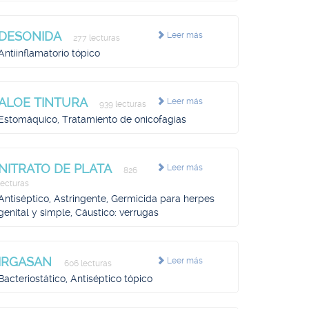
DESONIDA
Leer más
277 lecturas
Antiinflamatorio tópico
ALOE TINTURA
Leer más
939 lecturas
Estomáquico, Tratamiento de onicofagias
NITRATO DE PLATA
Leer más
826
lecturas
Antiséptico, Astringente, Germicida para herpes
genital y simple, Cáustico: verrugas
IRGASAN
Leer más
606 lecturas
Bacteriostático, Antiséptico tópico