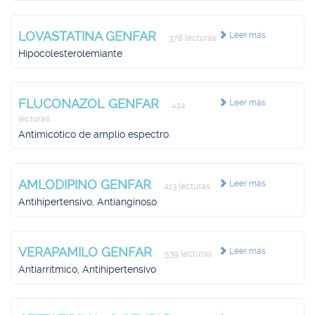
LOVASTATINA GENFAR
Leer más
378 lecturas
Hipocolesterolemiante
FLUCONAZOL GENFAR
Leer más
424
lecturas
Antimicótico de amplio espectro
AMLODIPINO GENFAR
Leer más
413 lecturas
Antihipertensivo, Antianginoso
VERAPAMILO GENFAR
Leer más
539 lecturas
Antiarrítmico, Antihipertensivo