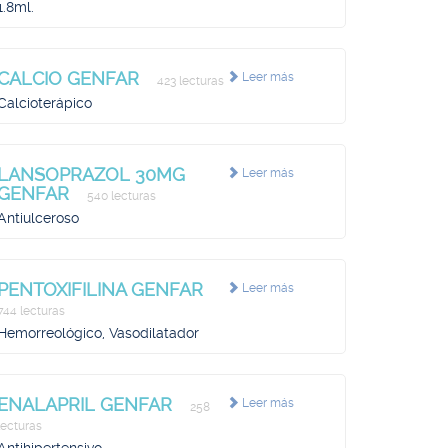
1.8ml.
CALCIO GENFAR
Leer más
423 lecturas
Calcioterápico
LANSOPRAZOL 30MG
Leer más
GENFAR
540 lecturas
Antiulceroso
PENTOXIFILINA GENFAR
Leer más
744 lecturas
Hemorreológico, Vasodilatador
ENALAPRIL GENFAR
Leer más
258
lecturas