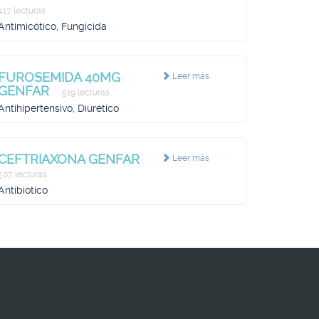
417 lecturas
Antimicótico, Fungicida
FUROSEMIDA 40MG
Leer más
GENFAR
519 lecturas
Antihipertensivo, Diurético
CEFTRIAXONA GENFAR
Leer más
507 lecturas
Antibiótico