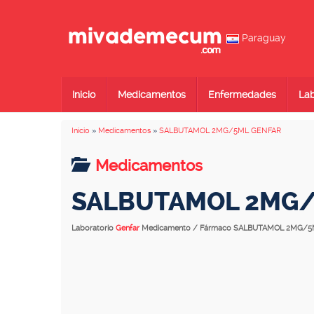
Paraguay
Inicio
Medicamentos
Enfermedades
Lab
Inicio
»
Medicamentos
»
SALBUTAMOL 2MG/5ML GENFAR
Medicamentos
SALBUTAMOL 2MG/
Laboratorio
Genfar
Medicamento / Fármaco SALBUTAMOL 2MG/