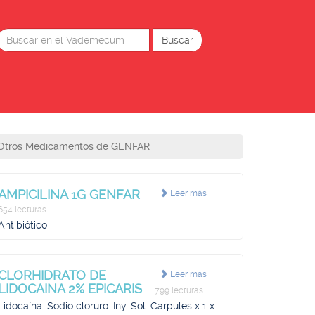
Otros Medicamentos de GENFAR
AMPICILINA 1G GENFAR
Leer más
654 lecturas
Antibiótico
CLORHIDRATO DE
Leer más
LIDOCAINA 2% EPICARIS
799 lecturas
Lidocaína. Sodio cloruro. Iny. Sol. Carpules x 1 x