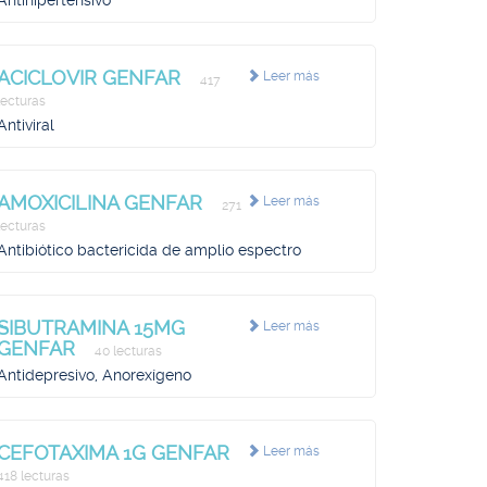
Antihipertensivo
ACICLOVIR GENFAR
Leer más
417
lecturas
Antiviral
AMOXICILINA GENFAR
Leer más
271
lecturas
Antibiótico bactericida de amplio espectro
SIBUTRAMINA 15MG
Leer más
GENFAR
40 lecturas
Antidepresivo, Anorexígeno
CEFOTAXIMA 1G GENFAR
Leer más
418 lecturas