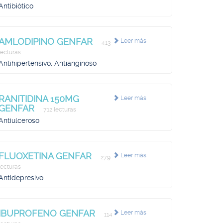
Antibiótico
AMLODIPINO GENFAR
Leer más
413
lecturas
Antihipertensivo, Antianginoso
RANITIDINA 150MG
Leer más
GENFAR
712 lecturas
Antiulceroso
FLUOXETINA GENFAR
Leer más
279
lecturas
Antidepresivo
IBUPROFENO GENFAR
Leer más
114