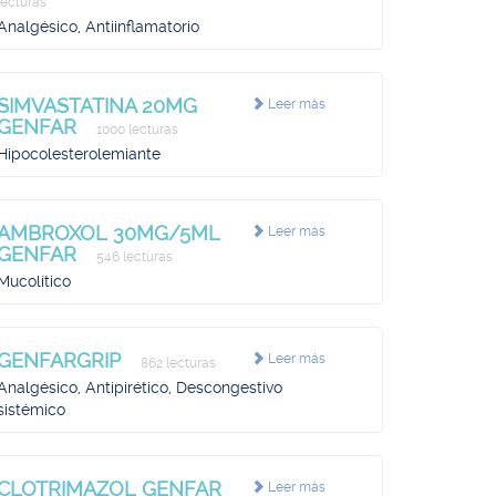
lecturas
Analgésico, Antiinflamatorio
SIMVASTATINA 20MG
Leer más
GENFAR
1000 lecturas
Hipocolesterolemiante
AMBROXOL 30MG/5ML
Leer más
GENFAR
546 lecturas
Mucolítico
GENFARGRIP
Leer más
862 lecturas
Analgésico, Antipirético, Descongestivo
sistémico
CLOTRIMAZOL GENFAR
Leer más