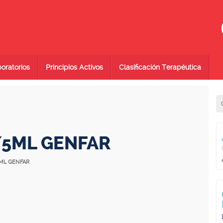
oratorios
Principios Activos
Clasificación Terapéutica
5ML GENFAR
5ML GENFAR