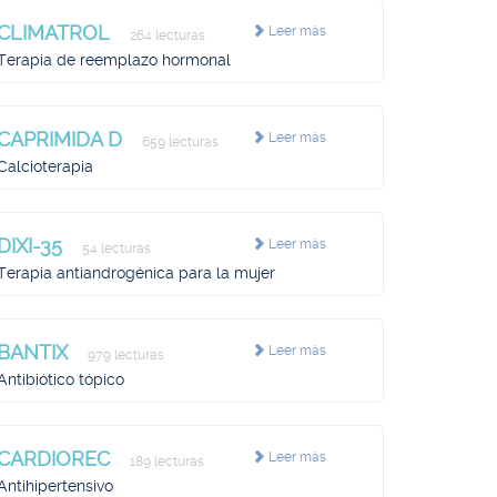
CLIMATROL
Leer más
264 lecturas
Terapia de reemplazo hormonal
CAPRIMIDA D
Leer más
659 lecturas
Calcioterapia
DIXI-35
Leer más
54 lecturas
Terapia antiandrogénica para la mujer
BANTIX
Leer más
979 lecturas
Antibiótico tópico
CARDIOREC
Leer más
189 lecturas
Antihipertensivo