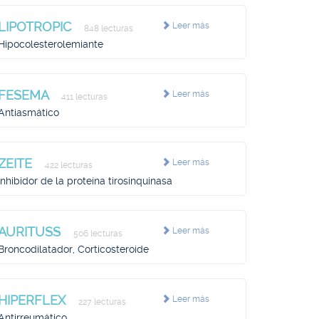
LIPOTROPIC
Leer más
848 lecturas
Hipocolesterolemiante
FESEMA
Leer más
411 lecturas
Antiasmático
ZEITE
Leer más
422 lecturas
Inhibidor de la proteína tirosinquinasa
AURITUSS
Leer más
506 lecturas
Broncodilatador, Corticosteroide
HIPERFLEX
Leer más
227 lecturas
Antirreumático