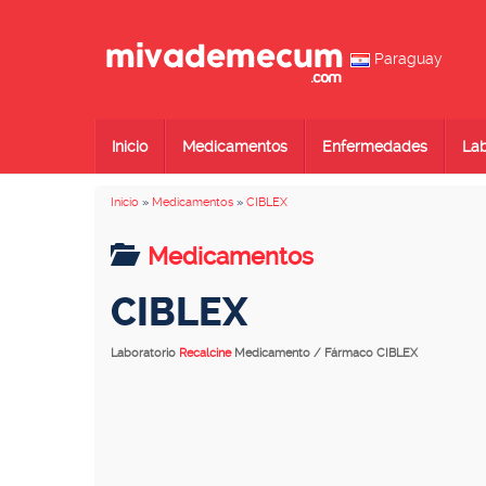
Paraguay
Inicio
Medicamentos
Enfermedades
Lab
Inicio
»
Medicamentos
»
CIBLEX
Medicamentos
CIBLEX
Laboratorio
Recalcine
Medicamento / Fármaco CIBLEX