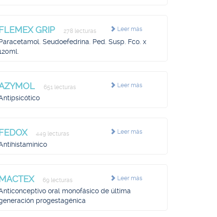
FLEMEX GRIP
Leer más
278 lecturas
Paracetamol. Seudoefedrina. Ped. Susp. Fco. x
120ml.
AZYMOL
Leer más
651 lecturas
Antipsicótico
FEDOX
Leer más
449 lecturas
Antihistamínico
MACTEX
Leer más
69 lecturas
Anticonceptivo oral monofásico de última
generación progestagénica