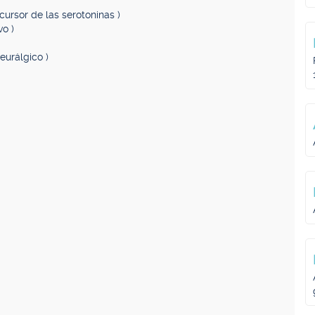
cursor de las serotoninas )
vo )
neurálgico )