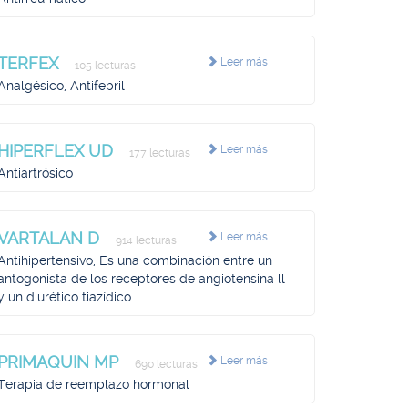
TERFEX
Leer más
105 lecturas
Analgésico, Antifebril
HIPERFLEX UD
Leer más
177 lecturas
Antiartrósico
VARTALAN D
Leer más
914 lecturas
Antihipertensivo, Es una combinación entre un
antogonista de los receptores de angiotensina ll
y un diurético tiazídico
PRIMAQUIN MP
Leer más
690 lecturas
Terapia de reemplazo hormonal