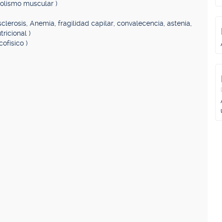
olismo muscular )
sclerosis, Anemia, fragilidad capilar, convalecencia, astenia,
ricional )
ofísico )