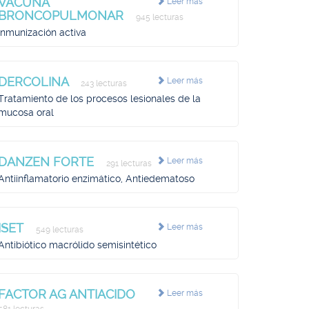
VACUNA
Leer más
BRONCOPULMONAR
945 lecturas
Inmunización activa
DERCOLINA
Leer más
243 lecturas
Tratamiento de los procesos lesionales de la
mucosa oral
DANZEN FORTE
Leer más
291 lecturas
Antiinflamatorio enzimático, Antiedematoso
ISET
Leer más
549 lecturas
Antibiótico macrólido semisintético
FACTOR AG ANTIACIDO
Leer más