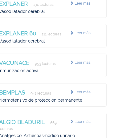
EXPLANER
Leer más
134 lecturas
Vasodilatador cerebral
EXPLANER 60
Leer más
211 lecturas
Vasodilatador cerebral
VACUNACE
Leer más
953 lecturas
Inmunización activa
BEMPLAS
Leer más
941 lecturas
Normotensivo de protección permanente
ALGIO BLADURIL
Leer más
669
lecturas
Analgésico, Antiespasmódico urinario