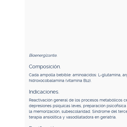
Bioenergizante.
Composición.
Cada ampolla bebible: aminoácidos: L-glutamina, argin
hidroxocobalamina (vitamina B12).
Indicaciones.
Reactivación general de los procesos metabólicos celu
depresiones psíquicas leves, preparación psicofísica
la memorización, subescolaridad. Síndrome del tercer 
terapia ansiolítica y vasodilatadora en geriatría.