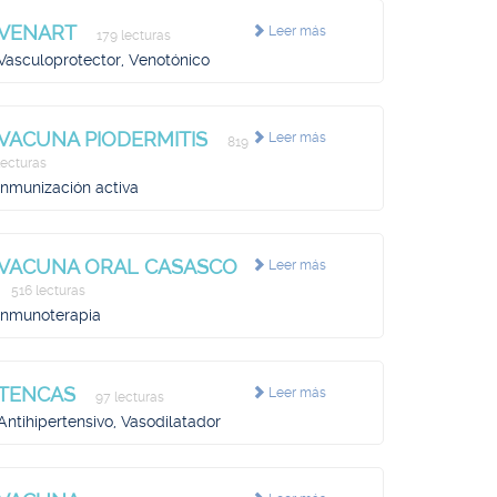
VENART
Leer más
179 lecturas
Vasculoprotector, Venotónico
VACUNA PIODERMITIS
Leer más
819
lecturas
Inmunización activa
VACUNA ORAL CASASCO
Leer más
516 lecturas
Inmunoterapia
TENCAS
Leer más
97 lecturas
Antihipertensivo, Vasodilatador