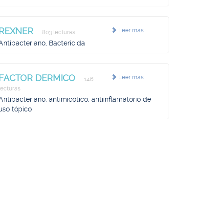
REXNER
Leer más
803 lecturas
Antibacteriano, Bactericida
FACTOR DERMICO
Leer más
146
lecturas
Antibacteriano, antimicótico, antiinflamatorio de
uso tópico