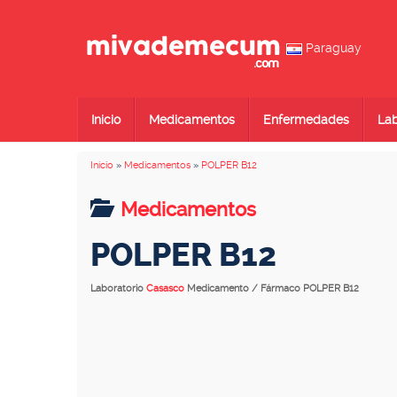
Paraguay
Inicio
Medicamentos
Enfermedades
Lab
Inicio
»
Medicamentos
»
POLPER B12
Medicamentos
POLPER B12
Laboratorio
Casasco
Medicamento / Fármaco POLPER B12