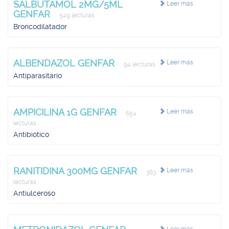
SALBUTAMOL 2MG/5ML
Leer más
GENFAR
549 lecturas
Broncodilatador
ALBENDAZOL GENFAR
Leer más
94 lecturas
Antiparasitario
AMPICILINA 1G GENFAR
Leer más
654
lecturas
Antibiótico
RANITIDINA 300MG GENFAR
Leer más
363
lecturas
Antiulceroso