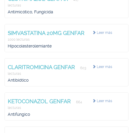
lecturas
Antimicótico, Fungicida
SIMVASTATINA 20MG GENFAR
Leer más
1000 lecturas
Hipocolesterolemiante
CLARITROMICINA GENFAR
Leer más
603
lecturas
Antibiótico
KETOCONAZOL GENFAR
Leer más
664
lecturas
Antifúngico