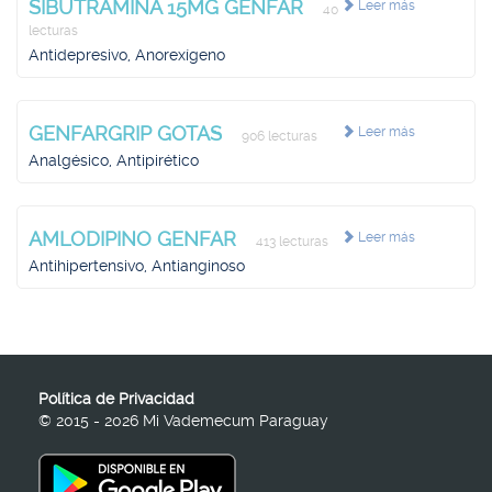
SIBUTRAMINA 15MG GENFAR
Leer más
40
lecturas
Antidepresivo, Anorexígeno
GENFARGRIP GOTAS
Leer más
906 lecturas
Analgésico, Antipirético
AMLODIPINO GENFAR
Leer más
413 lecturas
Antihipertensivo, Antianginoso
Política de Privacidad
© 2015 - 2026 Mi Vademecum Paraguay