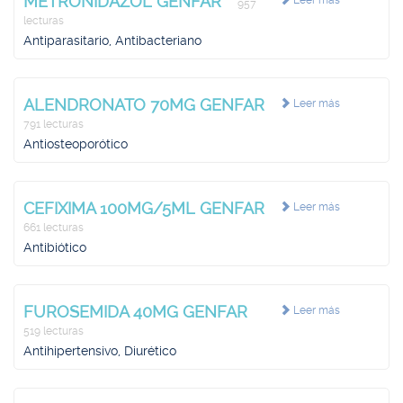
METRONIDAZOL GENFAR
Leer más
957
lecturas
Antiparasitario, Antibacteriano
ALENDRONATO 70MG GENFAR
Leer más
791 lecturas
Antiosteoporótico
CEFIXIMA 100MG/5ML GENFAR
Leer más
661 lecturas
Antibiótico
FUROSEMIDA 40MG GENFAR
Leer más
519 lecturas
Antihipertensivo, Diurético