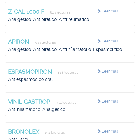
Z-CAL 1000 F
Leer más
813 lecturas
Analgésico, Antipirético, Antirreumático
APIRON
Leer más
539 lecturas
Analgésico, Antipirético, Antiinflamatorio, Espasmolítico
ESPASMOPIRON
Leer más
818 lecturas
Antiespasmódico oral
VINIL GASTROP
Leer más
951 lecturas
Antiinflamatorio, Analgésico
BRONOLEX
Leer más
191 lecturas
Antitusivo