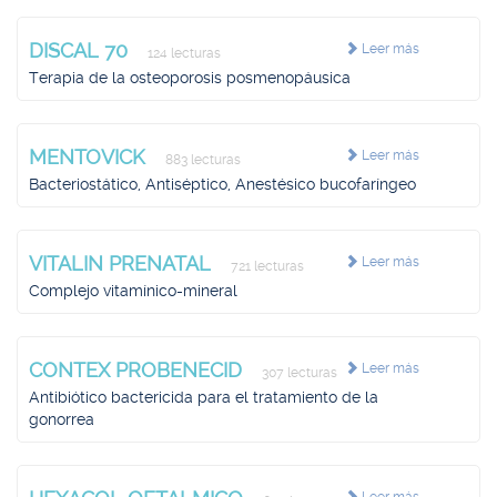
DISCAL 70
Leer más
124 lecturas
Terapia de la osteoporosis posmenopáusica
MENTOVICK
Leer más
883 lecturas
Bacteriostático, Antiséptico, Anestésico bucofaríngeo
VITALIN PRENATAL
Leer más
721 lecturas
Complejo vitamínico-mineral
CONTEX PROBENECID
Leer más
307 lecturas
Antibiótico bactericida para el tratamiento de la
gonorrea