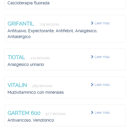
Calcioterapia fluorada
GRIFANTIL
Leer más
709 lecturas
Antitusivo, Expectorante, Antifebril, Analgésico,
Antialérgico
TIOTAL
Leer más
414 lecturas
Analgésico urinario
VITALIN
Leer más
589 lecturas
Multivitamínico con minerales
GARTEM 600
Leer más
977 lecturas
Antivaricoso, Venotónico