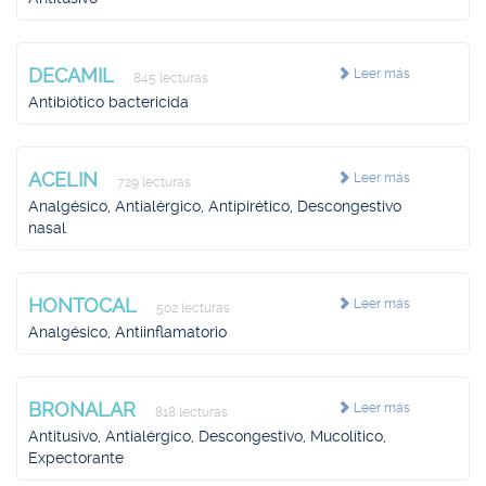
DECAMIL
Leer más
845 lecturas
Antibiótico bactericida
ACELIN
Leer más
729 lecturas
Analgésico, Antialérgico, Antipirético, Descongestivo
nasal
HONTOCAL
Leer más
502 lecturas
Analgésico, Antiinflamatorio
BRONALAR
Leer más
818 lecturas
Antitusivo, Antialérgico, Descongestivo, Mucolítico,
Expectorante