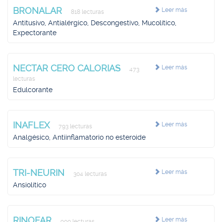
BRONALAR
Leer más
818 lecturas
Antitusivo, Antialérgico, Descongestivo, Mucolítico,
Expectorante
NECTAR CERO CALORIAS
Leer más
473
lecturas
Edulcorante
INAFLEX
Leer más
793 lecturas
Analgésico, Antiinflamatorio no esteroide
TRI-NEURIN
Leer más
304 lecturas
Ansiolítico
RINOFAR
Leer más
900 lecturas