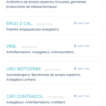
Antibiótico de amplio espectro (incluidos gérmenes
productores de betalactamasas)
ERGO Z-CAL
Leer más
850 lecturas
Potente antijaquecoso-analgésico
VINIL
Leer más
336 lecturas
Antiinflamatorio, Analgésico, Antirreumático
URO SEPTOPRIM
Leer más
945 lecturas
Quimioterápico, Bactericida de amplio espectro,
Analgésico urinario
CAFI CONTRADOL
Leer más
715 lecturas
Analgésico, Antiinflamatorio, Antifebril