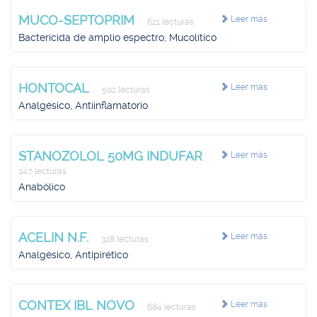
MUCO-SEPTOPRIM
Leer más
621 lecturas
Bactericida de amplio espectro, Mucolítico
HONTOCAL
Leer más
502 lecturas
Analgésico, Antiinflamatorio
STANOZOLOL 50MG INDUFAR
Leer más
247 lecturas
Anabólico
ACELIN N.F.
Leer más
328 lecturas
Analgésico, Antipirético
CONTEX IBL NOVO
Leer más
684 lecturas