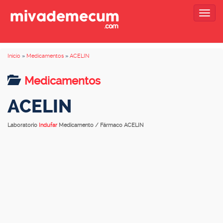
Togg
navig
Inicio
»
Medicamentos
»
ACELIN
Medicamentos
ACELIN
Laboratorio
Indufar
Medicamento / Fármaco ACELIN