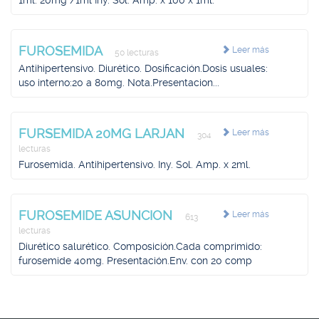
1ml. 20mg /1ml Iny. Sol. Amp. x 100 x 1ml.
FUROSEMIDA
Leer más
50 lecturas
Antihipertensivo. Diurético. Dosificación.Dosis usuales:
uso interno:20 a 80mg. Nota.Presentacion...
FURSEMIDA 20MG LARJAN
Leer más
304
lecturas
Furosemida. Antihipertensivo. Iny. Sol. Amp. x 2ml.
FUROSEMIDE ASUNCION
Leer más
613
lecturas
Diurético salurético. Composición.Cada comprimido:
furosemide 40mg. Presentación.Env. con 20 comp