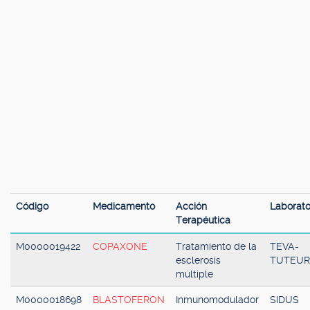
Código
Medicamento
Acción
Laborato
Terapéutica
M0000019422
COPAXONE
Tratamiento de la
TEVA-
esclerosis
TUTEUR
múltiple
M0000018698
BLASTOFERON
Inmunomodulador
SIDUS