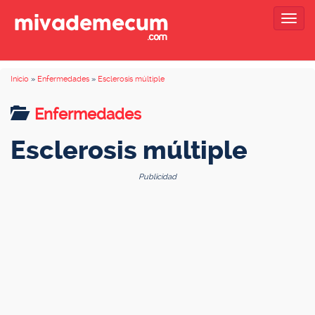
Togg
navig
Inicio
»
Enfermedades
»
Esclerosis múltiple
Enfermedades
Esclerosis múltiple
Publicidad