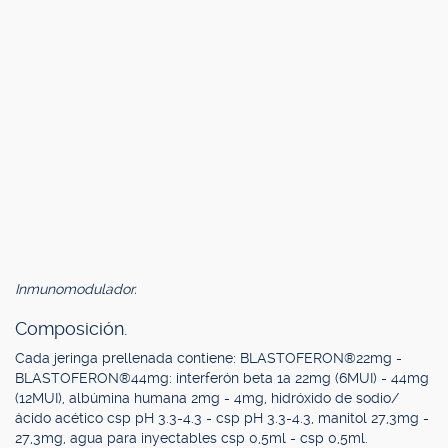
Inmunomodulador.
Composición.
Cada jeringa prellenada contiene: BLASTOFERON®22mg -
BLASTOFERON®44mg: interferón beta 1a 22mg (6MUI) - 44mg
(12MUI), albúmina humana 2mg - 4mg, hidróxido de sodio/
ácido acético csp pH 3.3-4.3 - csp pH 3.3-4.3, manitol 27,3mg -
27,3mg, agua para inyectables csp 0,5ml - csp 0,5ml.