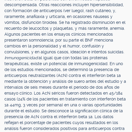
descompensada. Otras reacciones incluyen hipersensibilidad,
con formación de anticuerpos (ver luego), rash cutáneo, y,
raramente, anafilaxia y urticaria, en ocasiones náuseas y
vómitos, disfunción tiroidea. Se ha registrado disminución en el
recuento de leucocitos y plaquetas, y más raramente, anemia.
Algunos pacientes en los ensayos clínicos mencionados
presentaron somnolencia; por su parte el BNF menciona
cambios en la personalidad y el humor, confusión y
convulsiones, y en algunos casos, ideación e intentos suicidas.
Inmunogenicidad:
al igual que con todas las proteínas
terapéuticas, existe un potencial de inmunogenicidad. En uno
de los estudios mencionados, se determinó la presencia de
anticuerpos neutralizantes (AcN) contra el interferón beta 1a
mediante la obtención y análisis de suero antes del estudio y a
intervalos de seis meses durante el período de dos años de
ensayo clínico. Los AcN séricos fueron detectados en 45/184
casos (24% de los pacientes en tratamiento con interferón beta
1a 44mg, 3 veces por semana) en una o varias oportunidades
durante el estudio. Se desconoce la significación clínica de la
presencia de AcN contra el interferón beta 1a. Los datos
reflejan el porcentaje de pacientes cuyos resultados en los
análisis fueron considerados positivos para anticuerpos contra