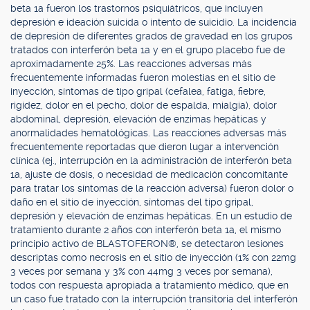
beta 1a fueron los trastornos psiquiátricos, que incluyen
depresión e ideación suicida o intento de suicidio. La incidencia
de depresión de diferentes grados de gravedad en los grupos
tratados con interferón beta 1a y en el grupo placebo fue de
aproximadamente 25%. Las reacciones adversas más
frecuentemente informadas fueron molestias en el sitio de
inyección, síntomas de tipo gripal (cefalea, fatiga, fiebre,
rigidez, dolor en el pecho, dolor de espalda, mialgia), dolor
abdominal, depresión, elevación de enzimas hepáticas y
anormalidades hematológicas. Las reacciones adversas más
frecuentemente reportadas que dieron lugar a intervención
clínica (ej., interrupción en la administración de interferón beta
1a, ajuste de dosis, o necesidad de medicación concomitante
para tratar los síntomas de la reacción adversa) fueron dolor o
daño en el sitio de inyección, síntomas del tipo gripal,
depresión y elevación de enzimas hepáticas. En un estudio de
tratamiento durante 2 años con interferón beta 1a, el mismo
principio activo de BLASTOFERON®, se detectaron lesiones
descriptas como necrosis en el sitio de inyección (1% con 22mg
3 veces por semana y 3% con 44mg 3 veces por semana),
todos con respuesta apropiada a tratamiento médico, que en
un caso fue tratado con la interrupción transitoria del interferón