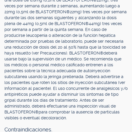
una dosis de 8,8mg (0,2ml de BLASTOFERON®22mg), tres
veces por semana durante 2 semanas, aumentando luego a
22mg (0,5ml de BLASTOFERON®22mg) tres veces por semana
durante las dos semanas siguientes y alcanzando la dosis
plena de 44mg (0,5ml de BLASTOFERON®44mg) tres veces
por semana a partir de la quinta semana. En caso de
producirse leucopenia o alteración de la función hepática
determinada por pruebas de laboratorio, puede ser necesaria
una reducción de dosis del 20 al 50% hasta que la toxicidad se
haya resuelto (ver Precauciones). BLASTOFERON®deberá
usarse bajo la supervisión de un médico. Se recomienda que
los médicos o personal médico calificado entrenen a los
pacientes sobre la técnica adecuada de autoinyección
subcutánea usando la jeringa prellenada. Deberá advertirse a
los pacientes que roten los sitios de inyección subcutánea (ver
Información al paciente). El uso concurrente de analgésicos y/o
antipiréticos puede ayudar a disminuir los síntomas de tipo
gripal durante los días de tratamiento. Antes de ser
administrado, deberá efectuarse una inspección visual de
BLASTOFERON®para comprobar la ausencia de partículas
visibles o eventual decoloración.
Contraindicaciones.