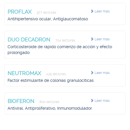
PROFLAX
Leer más
377 lecturas
Antihipertensivo ocular, Antiglaucomatoso
DUO DECADRON
Leer más
724 lecturas
Corticosteroide de rápido comienzo de acción y efecto
prolongado
NEUTROMAX
Leer más
425 lecturas
Factor estimulante de colonias granulocíticas
BIOFERON
Leer más
800 lecturas
Antiviral, Antiproliferativo, Inmunomodulador