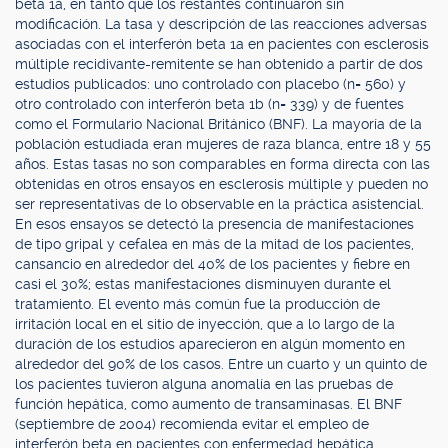
beta 1a, en tanto que los restantes continuaron sin
modificación. La tasa y descripción de las reacciones adversas
asociadas con el interferón beta 1a en pacientes con esclerosis
múltiple recidivante-remitente se han obtenido a partir de dos
estudios publicados: uno controlado con placebo (n= 560) y
otro controlado con interferón beta 1b (n= 339) y de fuentes
como el Formulario Nacional Británico (BNF). La mayoría de la
población estudiada eran mujeres de raza blanca, entre 18 y 55
años. Estas tasas no son comparables en forma directa con las
obtenidas en otros ensayos en esclerosis múltiple y pueden no
ser representativas de lo observable en la práctica asistencial.
En esos ensayos se detectó la presencia de manifestaciones
de tipo gripal y cefalea en más de la mitad de los pacientes,
cansancio en alrededor del 40% de los pacientes y fiebre en
casi el 30%; estas manifestaciones disminuyen durante el
tratamiento. El evento más común fue la producción de
irritación local en el sitio de inyección, que a lo largo de la
duración de los estudios aparecieron en algún momento en
alrededor del 90% de los casos. Entre un cuarto y un quinto de
los pacientes tuvieron alguna anomalía en las pruebas de
función hepática, como aumento de transaminasas. El BNF
(septiembre de 2004) recomienda evitar el empleo de
interferón beta en pacientes con enfermedad hepática