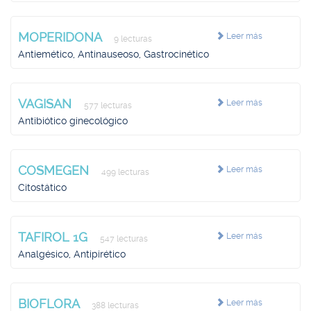
MOPERIDONA
Leer más
9 lecturas
Antiemético, Antinauseoso, Gastrocinético
VAGISAN
Leer más
577 lecturas
Antibiótico ginecológico
COSMEGEN
Leer más
499 lecturas
Citostático
TAFIROL 1G
Leer más
547 lecturas
Analgésico, Antipirético
BIOFLORA
Leer más
388 lecturas