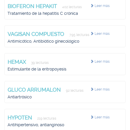
BIOFERON HEPAKIT
Leer más
402 lecturas
Tratamiento de la hepatitis C crónica
VAGISAN COMPUESTO
Leer más
795 lecturas
Antimicótico, Antibiótico ginecológico
HEMAX
Leer más
39 lecturas
Estimulante de la eritropoyesis
GLUCO ARRUMALON
Leer más
92 lecturas
Antiartrósico
HYPOTEN
Leer más
219 lecturas
Antihipertensivo, antianginoso