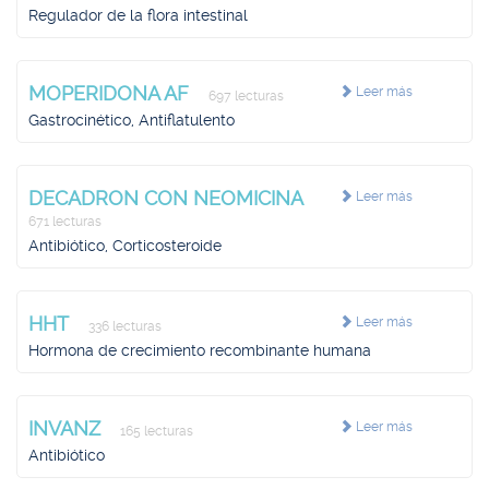
Regulador de la flora intestinal
MOPERIDONA AF
Leer más
697 lecturas
Gastrocinético, Antiflatulento
DECADRON CON NEOMICINA
Leer más
671 lecturas
Antibiótico, Corticosteroide
HHT
Leer más
336 lecturas
Hormona de crecimiento recombinante humana
INVANZ
Leer más
165 lecturas
Antibiótico