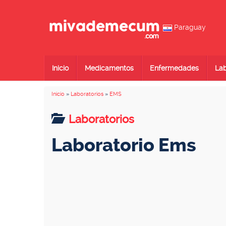
Paraguay
Inicio
Medicamentos
Enfermedades
Lab
Inicio
»
Laboratorios
»
EMS
Laboratorios
Laboratorio Ems