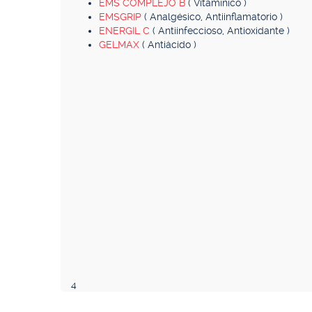
EMS COMPLEJO B
( Vitamínico )
EMSGRIP
( Analgésico, Antiinflamatorio )
ENERGIL C
( Antiinfeccioso, Antioxidante )
GELMAX
( Antiácido )
4