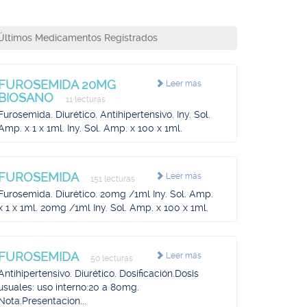
Últimos Medicamentos Registrados
FUROSEMIDA 20MG
Leer más
BIOSANO
11 lecturas
Furosemida. Diurético. Antihipertensivo. Iny. Sol.
Amp. x 1 x 1ml. Iny. Sol. Amp. x 100 x 1ml.
FUROSEMIDA
Leer más
151 lecturas
Furosemida. Diurético. 20mg /1ml Iny. Sol. Amp.
x 1 x 1ml. 20mg /1ml Iny. Sol. Amp. x 100 x 1ml.
FUROSEMIDA
Leer más
50 lecturas
Antihipertensivo. Diurético. Dosificación.Dosis
usuales: uso interno:20 a 80mg.
Nota.Presentacion...