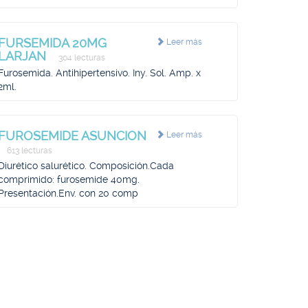
FURSEMIDA 20MG
Leer más
LARJAN
304 lecturas
Furosemida. Antihipertensivo. Iny. Sol. Amp. x
2ml.
FUROSEMIDE ASUNCION
Leer más
613 lecturas
Diurético salurético. Composición.Cada
comprimido: furosemide 40mg.
Presentación.Env. con 20 comp