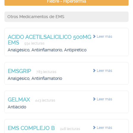
Fiebre - Hipertermia
Otros Medicamentos de EMS
ACIDO ACETILSALICILICO 500MG
Leer más
EMS
934 lecturas
Analgésico, Antiinflamatorio, Antipirético
EMSGRIP
Leer más
783 lecturas
Analgésico, Antiinflamatorio
GELMAX
Leer más
443 lecturas
Antiácido
EMS COMPLEJO B
Leer más
248 lecturas