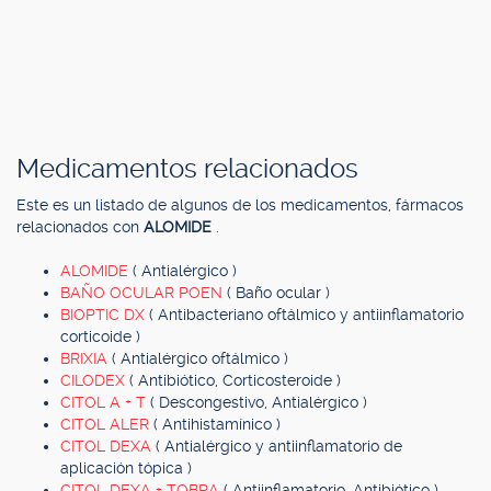
Medicamentos relacionados
Este es un listado de algunos de los medicamentos, fármacos
relacionados con
ALOMIDE
.
ALOMIDE
( Antialérgico )
BAÑO OCULAR POEN
( Baño ocular )
BIOPTIC DX
( Antibacteriano oftálmico y antiinflamatorio
corticoide )
BRIXIA
( Antialérgico oftálmico )
CILODEX
( Antibiótico, Corticosteroide )
CITOL A + T
( Descongestivo, Antialérgico )
CITOL ALER
( Antihistamínico )
CITOL DEXA
( Antialérgico y antiinflamatorio de
aplicación tópica )
CITOL DEXA + TOBRA
( Antiinflamatorio, Antibiótico )