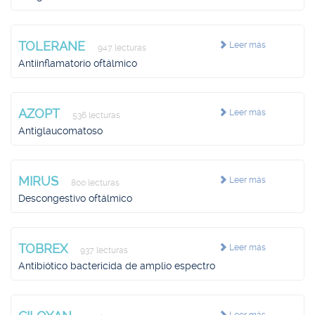
TOLERANE
Leer más
947 lecturas
Antiinflamatorio oftálmico
AZOPT
Leer más
536 lecturas
Antiglaucomatoso
MIRUS
Leer más
800 lecturas
Descongestivo oftálmico
TOBREX
Leer más
937 lecturas
Antibiótico bactericida de amplio espectro