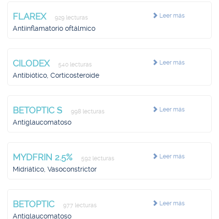
FLAREX
Leer más
929 lecturas
Antiinflamatorio oftálmico
CILODEX
Leer más
540 lecturas
Antibiótico, Corticosteroide
BETOPTIC S
Leer más
998 lecturas
Antiglaucomatoso
MYDFRIN 2.5%
Leer más
592 lecturas
Midriático, Vasoconstrictor
BETOPTIC
Leer más
977 lecturas
Antiglaucomatoso