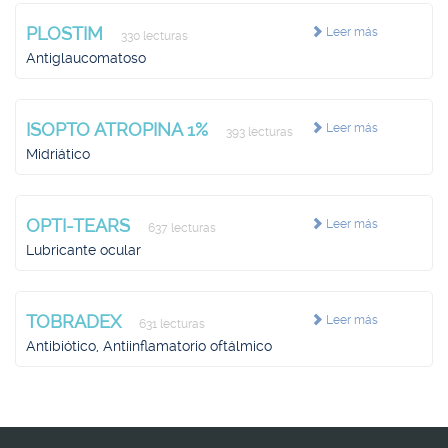
PLOSTIM
Leer más
330 lecturas
Antiglaucomatoso
ISOPTO ATROPINA 1%
Leer más
393 lecturas
Midriático
OPTI-TEARS
Leer más
637 lecturas
Lubricante ocular
TOBRADEX
Leer más
631 lecturas
Antibiótico, Antiinflamatorio oftálmico