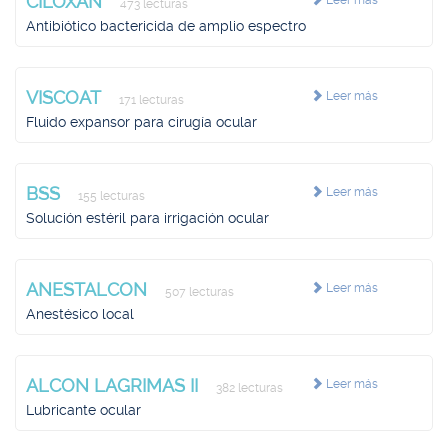
CILOXAN
Leer más
473 lecturas
Antibiótico bactericida de amplio espectro
VISCOAT
Leer más
171 lecturas
Fluido expansor para cirugía ocular
BSS
Leer más
155 lecturas
Solución estéril para irrigación ocular
ANESTALCON
Leer más
507 lecturas
Anestésico local
ALCON LAGRIMAS II
Leer más
382 lecturas
Lubricante ocular