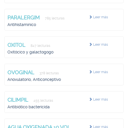
PARALERGIM
Leer más
785 lecturas
Antihistamínico
OXITOL
Leer más
847 lecturas
Oxitócico y galactogogo
OVOGINAL
Leer más
378 lecturas
Anovulatorio, Anticonceptivo
CILIMPIL
Leer más
455 lecturas
Antibiótico bactericida
AGUA OXIGENADA 10 VOL.
Leer más