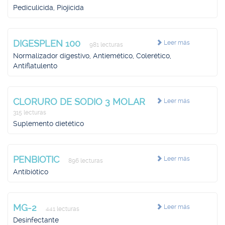
Pediculicida, Piojicida
DIGESPLEN 100
Leer más
981 lecturas
Normalizador digestivo, Antiemético, Colerético,
Antiflatulento
CLORURO DE SODIO 3 MOLAR
Leer más
315 lecturas
Suplemento dietético
PENBIOTIC
Leer más
896 lecturas
Antibiótico
MG-2
Leer más
441 lecturas
Desinfectante