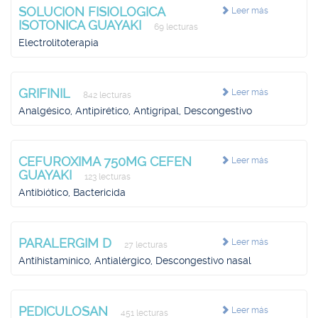
SOLUCION FISIOLOGICA
Leer más
ISOTONICA GUAYAKI
69 lecturas
Electrolitoterapia
GRIFINIL
Leer más
842 lecturas
Analgésico, Antipirético, Antigripal, Descongestivo
CEFUROXIMA 750MG CEFEN
Leer más
GUAYAKI
123 lecturas
Antibiótico, Bactericida
PARALERGIM D
Leer más
27 lecturas
Antihistamínico, Antialérgico, Descongestivo nasal
PEDICULOSAN
Leer más
451 lecturas