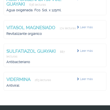
GUAYAKI
636 lecturas
Agua oxigenada. Fco. Sol. x 125ml.
VITASOL MAGNESIADO
Leer más
174 lecturas
Revitalizante orgánico
SULFATIAZOL GUAYAKI
Leer más
887
lecturas
Antibacteriano
VIDERMINA
Leer más
263 lecturas
Antiviral