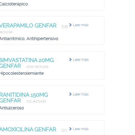
Calcioterápico
VERAPAMILO GENFAR
Leer más
539
lecturas
Antiarrítmico, Antihipertensivo
SIMVASTATINA 20MG
Leer más
GENFAR
1000 lecturas
Hipocolesterolemiante
RANITIDINA 150MG
Leer más
GENFAR
712 lecturas
Antiulceroso
AMOXICILINA GENFAR
Leer más
271