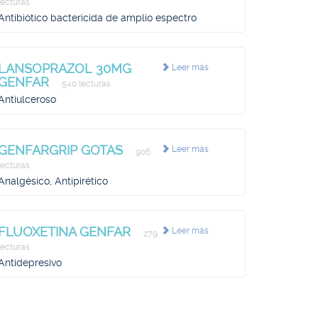
lecturas
Antibiótico bactericida de amplio espectro
LANSOPRAZOL 30MG
Leer más
GENFAR
540 lecturas
Antiulceroso
GENFARGRIP GOTAS
Leer más
906
lecturas
Analgésico, Antipirético
FLUOXETINA GENFAR
Leer más
279
lecturas
Antidepresivo