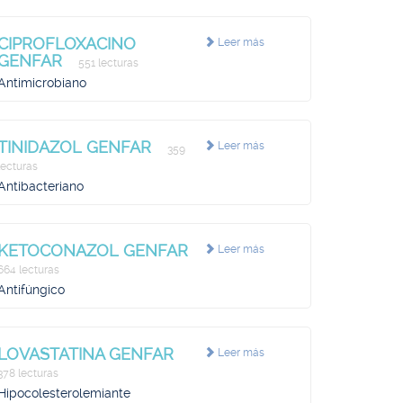
CIPROFLOXACINO
Leer más
GENFAR
551 lecturas
Antimicrobiano
TINIDAZOL GENFAR
Leer más
359
lecturas
Antibacteriano
KETOCONAZOL GENFAR
Leer más
664 lecturas
Antifúngico
LOVASTATINA GENFAR
Leer más
378 lecturas
Hipocolesterolemiante