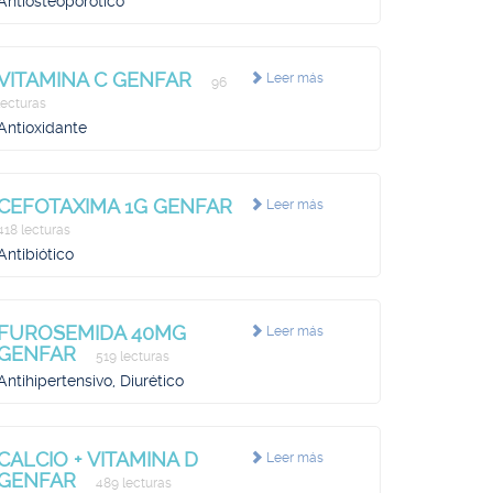
Antiosteoporótico
VITAMINA C GENFAR
Leer más
96
lecturas
Antioxidante
CEFOTAXIMA 1G GENFAR
Leer más
418 lecturas
Antibiótico
FUROSEMIDA 40MG
Leer más
GENFAR
519 lecturas
Antihipertensivo, Diurético
CALCIO + VITAMINA D
Leer más
GENFAR
489 lecturas