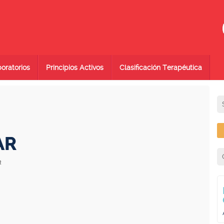
oratorios
Principios Activos
Clasificación Terapéutica
AR
R