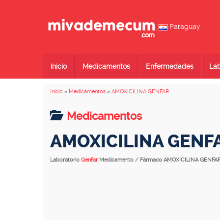
Paraguay
Inicio
Medicamentos
Enfermedades
Lab
Inicio
»
Medicamentos
»
AMOXICILINA GENFAR
Medicamentos
AMOXICILINA GENF
Laboratorio
Genfar
Medicamento / Fármaco AMOXICILINA GENFA