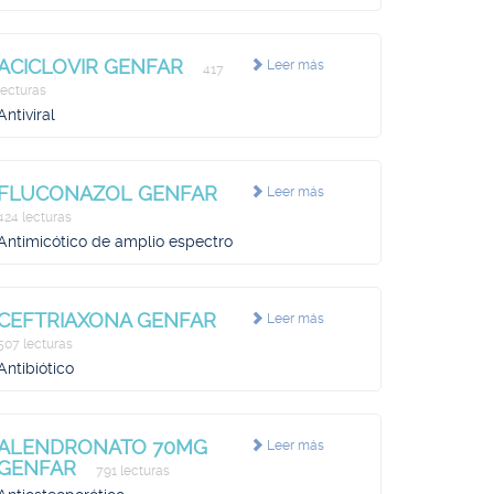
ACICLOVIR GENFAR
Leer más
417
lecturas
Antiviral
FLUCONAZOL GENFAR
Leer más
424 lecturas
Antimicótico de amplio espectro
CEFTRIAXONA GENFAR
Leer más
507 lecturas
Antibiótico
ALENDRONATO 70MG
Leer más
GENFAR
791 lecturas