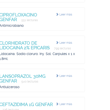
CIPROFLOXACINO
Leer más
GENFAR
551 lecturas
Antimicrobiano
CLORHIDRATO DE
Leer más
LIDOCAINA 2% EPICARIS
799 lecturas
Lidocaína. Sodio cloruro. Iny. Sol. Carpules x 1 x
1.8ml.
LANSOPRAZOL 30MG
Leer más
GENFAR
540 lecturas
Antiulceroso
CEFTAZIDIMA 1G GENFAR
Leer más
736 lecturas