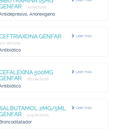
SIBUTRAMINA 15MG
Leer más
GENFAR
40 lecturas
Antidepresivo, Anorexígeno
CEFTRIAXONA GENFAR
Leer más
507 lecturas
Antibiótico
CEFALEXINA 500MG
Leer más
GENFAR
860 lecturas
Antibiótico
SALBUTAMOL 2MG/5ML
Leer más
GENFAR
549 lecturas
Broncodilatador