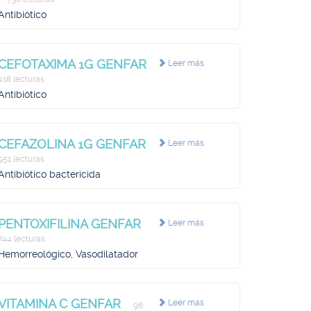
Antibiótico
CEFOTAXIMA 1G GENFAR
Leer más
418 lecturas
Antibiótico
CEFAZOLINA 1G GENFAR
Leer más
951 lecturas
Antibiótico bactericida
PENTOXIFILINA GENFAR
Leer más
744 lecturas
Hemorreológico, Vasodilatador
VITAMINA C GENFAR
Leer más
96