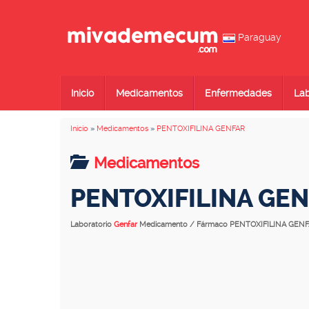
Paraguay
Inicio
Medicamentos
Enfermedades
Lab
Inicio
»
Medicamentos
»
PENTOXIFILINA GENFAR
Medicamentos
PENTOXIFILINA GE
Laboratorio
Genfar
Medicamento / Fármaco PENTOXIFILINA GEN