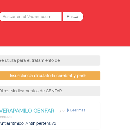
Se utiliza para el tratamiento de:
Insuficiencia circulatoria cerebral y perif.
Otros Medicamentos de GENFAR
VERAPAMILO GENFAR
Leer más
539
lecturas
Antiarrítmico, Antihipertensivo