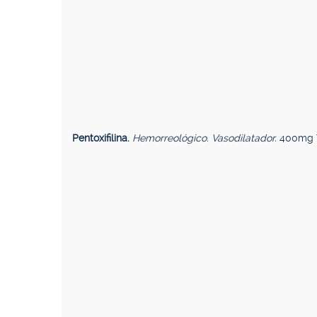
Pentoxifilina.
Hemorreológico. Vasodilatador.
400mg T