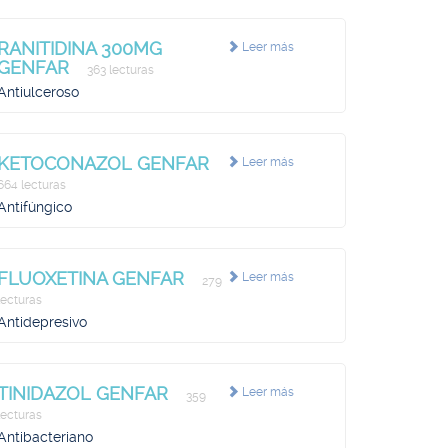
RANITIDINA 300MG
Leer más
GENFAR
363 lecturas
Antiulceroso
KETOCONAZOL GENFAR
Leer más
664 lecturas
Antifúngico
FLUOXETINA GENFAR
Leer más
279
lecturas
Antidepresivo
TINIDAZOL GENFAR
Leer más
359
lecturas
Antibacteriano