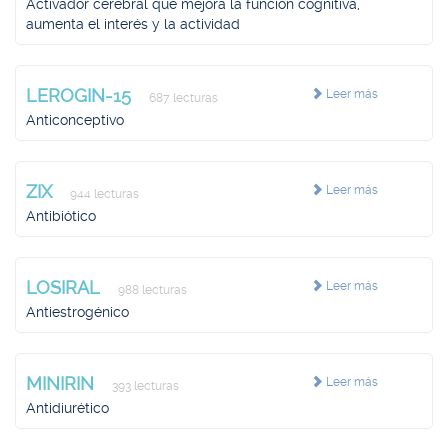
Activador cerebral que mejora la función cognitiva,
aumenta el interés y la actividad
LEROGIN-15
Leer más
687 lecturas
Anticonceptivo
ZIX
Leer más
944 lecturas
Antibiótico
LOSIRAL
Leer más
988 lecturas
Antiestrogénico
MINIRIN
Leer más
393 lecturas
Antidiurético