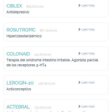
CIBLEX
Leer más
899 lecturas
Antidepresivo
ROSUTROPIC
Leer más
867 lecturas
Hipercolesterolémico
COLONAID
Leer más
149 lecturas
Terapia del síndrome intestino irritable, Agonista parcial
de los receptores 5-HT4
LEROGIN-20
Leer más
456 lecturas
Anticonceptivo
ACTEBRAL
Leer más
753 lecturas