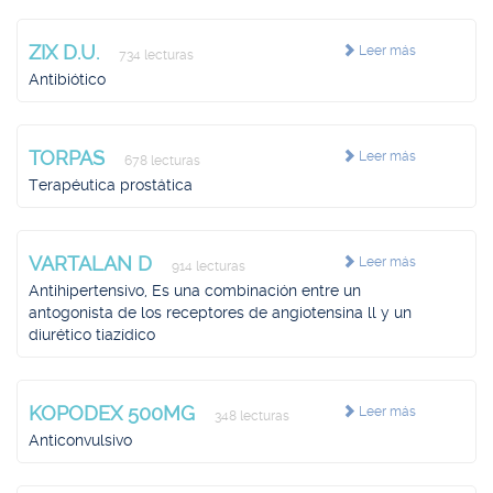
ZIX D.U.
Leer más
734 lecturas
Antibiótico
TORPAS
Leer más
678 lecturas
Terapéutica prostática
VARTALAN D
Leer más
914 lecturas
Antihipertensivo, Es una combinación entre un
antogonista de los receptores de angiotensina ll y un
diurético tiazídico
KOPODEX 500MG
Leer más
348 lecturas
Anticonvulsivo