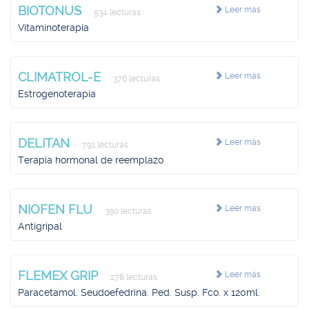
BIOTONUS
Leer más
534 lecturas
Vitaminoterapia
CLIMATROL-E
Leer más
376 lecturas
Estrogenoterapia
DELITAN
Leer más
791 lecturas
Terapia hormonal de reemplazo
NIOFEN FLU
Leer más
390 lecturas
Antigripal
FLEMEX GRIP
Leer más
278 lecturas
Paracetamol. Seudoefedrina. Ped. Susp. Fco. x 120ml.