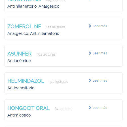
483 lecturas
Antiinflamatorio, Analgésico
ZOMEROL NF
Leer más
153 lecturas
Analgésico, Antiinflamatorio
ASUNFER
Leer más
362 lecturas
Antianémico
HELMINDAZOL
Leer más
310 lecturas
Antiparasitario
HONGOCIT ORAL
Leer más
84 lecturas
Antimicótico