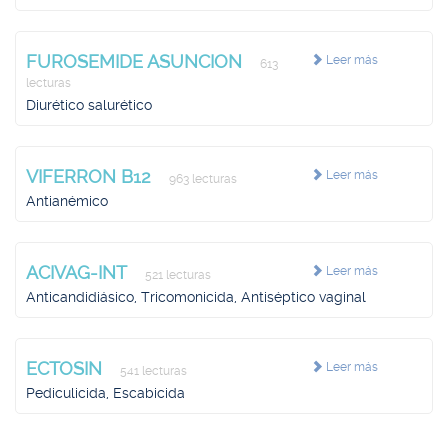
FUROSEMIDE ASUNCION
Leer más
613
lecturas
Diurético salurético
VIFERRON B12
Leer más
963 lecturas
Antianémico
ACIVAG-INT
Leer más
521 lecturas
Anticandidiásico, Tricomonicida, Antiséptico vaginal
ECTOSIN
Leer más
541 lecturas
Pediculicida, Escabicida