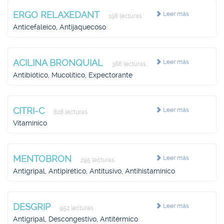
ERGO RELAXEDANT
Leer más
198 lecturas
Anticefaleico, Antijaquecoso
ACILINA BRONQUIAL
Leer más
386 lecturas
Antibiótico, Mucolítico, Expectorante
CITRI-C
Leer más
828 lecturas
Vitamínico
MENTOBRON
Leer más
295 lecturas
Antigripal, Antipirético, Antitusivo, Antihistamínico
DESGRIP
Leer más
952 lecturas
Antigripal, Descongestivo, Antitérmico