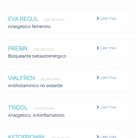
EVA REGUL
Leer más
338 lecturas
Analgésico femenino
PRESIN
Leer más
768 lecturas
Bloqueante betaadrenérgico
VIALFREN
Leer más
122 lecturas
Antihistamínico no sedante
TRIDOL
Leer más
176 lecturas
Analgésico, Antiinflamatorio
KETOPROMIN
Leer más