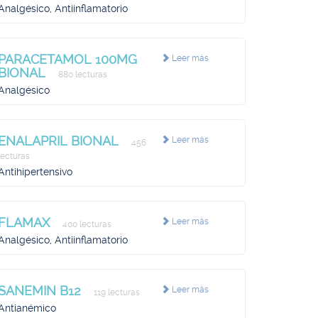
Analgésico, Antiinflamatorio
PARACETAMOL 100MG
Leer más
BIONAL
880 lecturas
Analgésico
ENALAPRIL BIONAL
Leer más
456
lecturas
Antihipertensivo
FLAMAX
Leer más
400 lecturas
Analgésico, Antiinflamatorio
SANEMIN B12
Leer más
119 lecturas
Antianémico