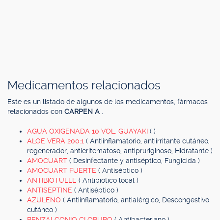
Medicamentos relacionados
Este es un listado de algunos de los medicamentos, fármacos
relacionados con
CARPEN A
.
AGUA OXIGENADA 10 VOL. GUAYAKI
( )
ALOE VERA 200:1
( Antiinflamatorio, antiirritante cutáneo,
regenerador, antieritematoso, antipruriginoso, Hidratante )
AMOCUART
( Desinfectante y antiséptico, Fungicida )
AMOCUART FUERTE
( Antiséptico )
ANTIBIOTULLE
( Antibiótico local )
ANTISEPTINE
( Antiséptico )
AZULENO
( Antiinflamatorio, antialérgico, Descongestivo
cutáneo )
BENZALCONIO CLORURO
( Antibacteriano )