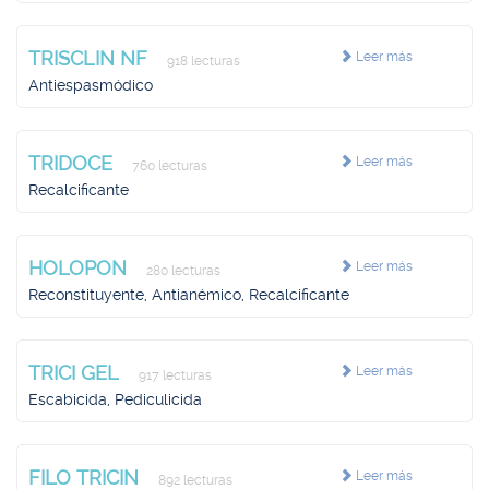
TRISCLIN NF
Leer más
918 lecturas
Antiespasmódico
TRIDOCE
Leer más
760 lecturas
Recalcificante
HOLOPON
Leer más
280 lecturas
Reconstituyente, Antianémico, Recalcificante
TRICI GEL
Leer más
917 lecturas
Escabicida, Pediculicida
FILO TRICIN
Leer más
892 lecturas