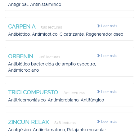
Antigripal, Antihistamínico
CARPEN A
Leer más
589 lecturas
Antibiótico, Antimicótico, Cicatrizante, Regenerador óseo
ORBENIN
Leer más
408 lecturas
Antibiótico bactericida de amplio espectro,
Antimicrobiano
TRICI COMPUESTO
Leer más
824 lecturas
Antitricomoniásico, Antimicrobiano, Antifúngico
ZINCUN RELAX
Leer más
846 lecturas
Analgésico, Antiinflamatorio, Relajante muscular