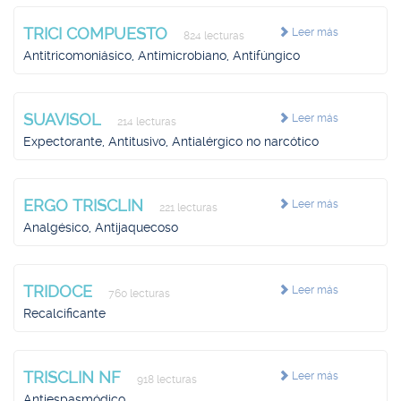
TRICI COMPUESTO
Leer más
824 lecturas
Antitricomoniásico, Antimicrobiano, Antifúngico
SUAVISOL
Leer más
214 lecturas
Expectorante, Antitusivo, Antialérgico no narcótico
ERGO TRISCLIN
Leer más
221 lecturas
Analgésico, Antijaquecoso
TRIDOCE
Leer más
760 lecturas
Recalcificante
TRISCLIN NF
Leer más
918 lecturas
Antiespasmódico