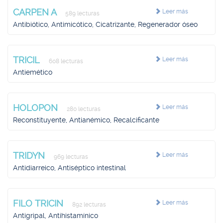
CARPEN A
Leer más
589 lecturas
Antibiótico, Antimicótico, Cicatrizante, Regenerador óseo
TRICIL
Leer más
608 lecturas
Antiemético
HOLOPON
Leer más
280 lecturas
Reconstituyente, Antianémico, Recalcificante
TRIDYN
Leer más
969 lecturas
Antidiarreico, Antiséptico intestinal
FILO TRICIN
Leer más
892 lecturas
Antigripal, Antihistamínico