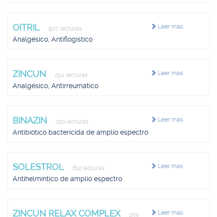
OITRIL
Leer más
907 lecturas
Analgésico, Antiflogístico
ZINCUN
Leer más
254 lecturas
Analgésico, Antirreumático
BINAZIN
Leer más
290 lecturas
Antibiótico bactericida de amplio espectro
SOLESTROL
Leer más
612 lecturas
Antihelmíntico de amplio espectro
ZINCUN RELAX COMPLEX
Leer más
259