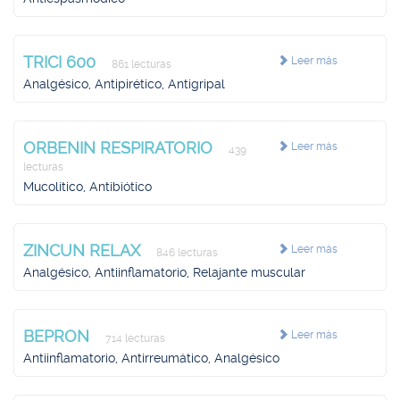
TRICI 600
Leer más
861 lecturas
Analgésico, Antipirético, Antigripal
ORBENIN RESPIRATORIO
Leer más
439
lecturas
Mucolítico, Antibiótico
ZINCUN RELAX
Leer más
846 lecturas
Analgésico, Antiinflamatorio, Relajante muscular
BEPRON
Leer más
714 lecturas
Antiinflamatorio, Antirreumático, Analgésico