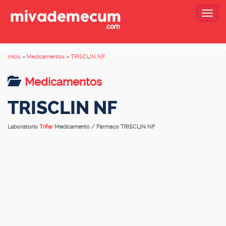
Togg
navig
Inicio
»
Medicamentos
»
TRISCLIN NF
Medicamentos
TRISCLIN NF
Laboratorio
Trifar
Medicamento / Fármaco TRISCLIN NF