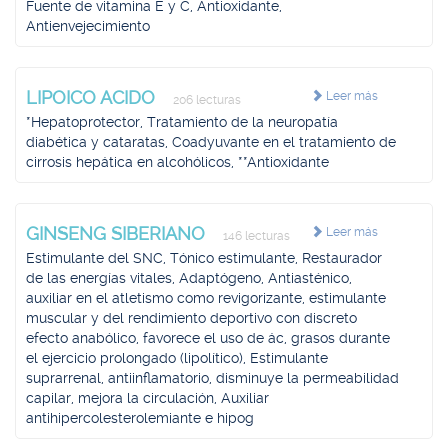
Fuente de vitamina E y C, Antioxidante,
Antienvejecimiento
LIPOICO ACIDO
Leer más
206 lecturas
*Hepatoprotector, Tratamiento de la neuropatía
diabética y cataratas, Coadyuvante en el tratamiento de
cirrosis hepática en alcohólicos, **Antioxidante
GINSENG SIBERIANO
Leer más
146 lecturas
Estimulante del SNC, Tónico estimulante, Restaurador
de las energías vitales, Adaptógeno, Antiasténico,
auxiliar en el atletismo como revigorizante, estimulante
muscular y del rendimiento deportivo con discreto
efecto anabólico, favorece el uso de ác, grasos durante
el ejercicio prolongado (lipolítico), Estimulante
suprarrenal, antiinflamatorio, disminuye la permeabilidad
capilar, mejora la circulación, Auxiliar
antihipercolesterolemiante e hipog