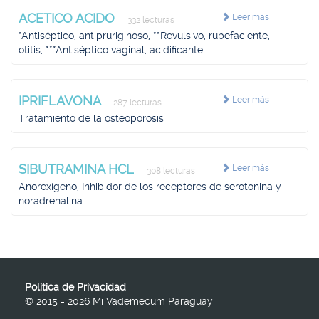
ACETICO ACIDO
Leer más
332 lecturas
*Antiséptico, antipruriginoso, **Revulsivo, rubefaciente,
otitis, ***Antiséptico vaginal, acidificante
IPRIFLAVONA
Leer más
287 lecturas
Tratamiento de la osteoporosis
SIBUTRAMINA HCL
Leer más
308 lecturas
Anorexígeno, Inhibidor de los receptores de serotonina y
noradrenalina
Política de Privacidad
© 2015 - 2026 Mi Vademecum Paraguay