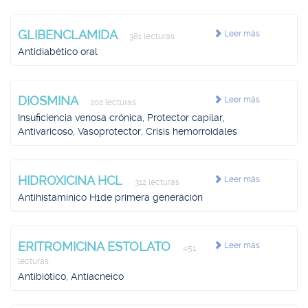
GLIBENCLAMIDA
Leer más
381 lecturas
Antidiabético oral
DIOSMINA
Leer más
202 lecturas
Insuficiencia venosa crónica, Protector capilar,
Antivaricoso, Vasoprotector, Crisis hemorroidales
HIDROXICINA HCL
Leer más
312 lecturas
Antihistamínico H1de primera generación
ERITROMICINA ESTOLATO
Leer más
451
lecturas
Antibiótico, Antiacneico