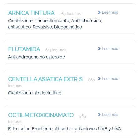
ARNICA TINTURA
Leer más
287 lecturas
Cicatrizante, Tricoestimulante, Antiseborreico,
antiséptico, Revulsivo, blebocinético
FLUTAMIDA
Leer más
623 lecturas
Antiandrógeno no esteroide
CENTELLA ASIATICA EXTR S
Leer más
860
lecturas
Cicatrizante, Anticelulítico
OCTILMETOXICINAMATO
Leer más
565
lecturas
Filtro solar, Emoliente, Absorbe radiaciones UVB y UVA