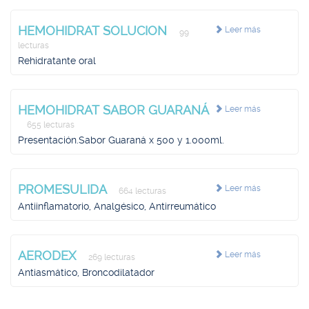
HEMOHIDRAT SOLUCION
Leer más
99
lecturas
Rehidratante oral
HEMOHIDRAT SABOR GUARANÁ
Leer más
655 lecturas
Presentación.Sabor Guaraná x 500 y 1.000ml.
PROMESULIDA
Leer más
664 lecturas
Antiinflamatorio, Analgésico, Antirreumático
AERODEX
Leer más
269 lecturas
Antiasmático, Broncodilatador