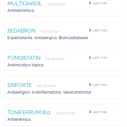
MULTIGIARDIL
Leer más
283 lecturas
Antihelmíntico
SEDABRON
Leer más
674 lecturas
Expectorante, Antialérgico, Broncodilatador
FUNGISTATIN
Leer más
512 lecturas
Antimicótico tópico
ERIFORTE
Leer más
817 lecturas
Antialérgico, Antiinflamatorio, Vasoconstrictor
TONIFERRUM B12
Leer más
793 lecturas
Antianémico