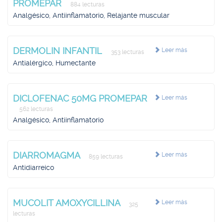
PROMEPAR
884 lecturas
Analgésico, Antiinflamatorio, Relajante muscular
DERMOLIN INFANTIL
Leer más
353 lecturas
Antialérgico, Humectante
DICLOFENAC 50MG PROMEPAR
Leer más
562 lecturas
Analgésico, Antiinflamatorio
DIARROMAGMA
Leer más
859 lecturas
Antidiarreico
MUCOLIT AMOXYCILLINA
Leer más
325
lecturas