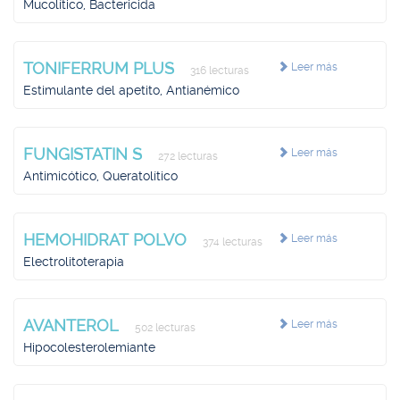
Mucolítico, Bactericida
TONIFERRUM PLUS
Leer más
316 lecturas
Estimulante del apetito, Antianémico
FUNGISTATIN S
Leer más
272 lecturas
Antimicótico, Queratolítico
HEMOHIDRAT POLVO
Leer más
374 lecturas
Electrolitoterapia
AVANTEROL
Leer más
502 lecturas
Hipocolesterolemiante