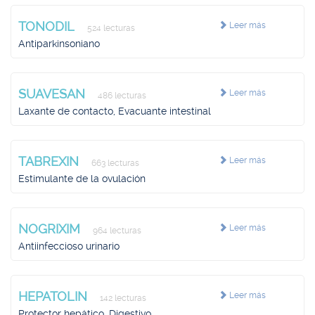
TONODIL
Leer más
524 lecturas
Antiparkinsoniano
SUAVESAN
Leer más
486 lecturas
Laxante de contacto, Evacuante intestinal
TABREXIN
Leer más
663 lecturas
Estimulante de la ovulación
NOGRIXIM
Leer más
964 lecturas
Antiinfeccioso urinario
HEPATOLIN
Leer más
142 lecturas
Protector hepático, Digestivo