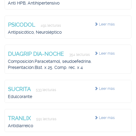
Anti HPB, Antihipertensivo
PSICODOL
Leer más
491 lecturas
Antipsicótico, Neuroléptico
DUAGRIP DIA-NOCHE
Leer más
354 lecturas
Composición.Paracetamol, seudoefedrina.
Presentación.Blst. x 25. Comp. rec. x 4
SUCRITA
Leer más
533 lecturas
Edulcorante
TRANLIX
Leer más
591 lecturas
Antidiarreico