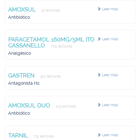
AMOXSUL
Leer más
22 lecturas
Antibiótico
PARACETAMOL 160MG/5ML ITO
Leer más
CASSANELLO
705 lecturas
Analgésico
GASTREN
Leer más
324 lecturas
Antagonista H2
AMOXSUL DUO
Leer más
413 lecturas
Antibiótico
TARNIL
Leer más
731 lecturas