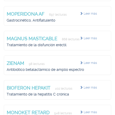
MOPERIDONA AF
Leer más
697 lecturas
Gastrocinético, Antiflatulento
MAGNUS MASTICABLE
Leer más
868 lecturas
Tratamiento de la disfunción eréctil
ZIENAM
Leer más
98 lecturas
Antibiótico betalactámico de amplio espectro
BIOFERON HEPAKIT
Leer más
402 lecturas
Tratamiento de la hepatitis C crónica
MONOKET RETARD
Leer más
548 lecturas