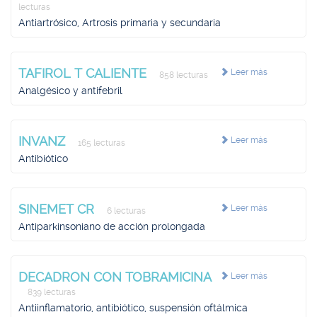
lecturas
Antiartrósico, Artrosis primaria y secundaria
TAFIROL T CALIENTE
Leer más
858 lecturas
Analgésico y antifebril
INVANZ
Leer más
165 lecturas
Antibiótico
SINEMET CR
Leer más
6 lecturas
Antiparkinsoniano de acción prolongada
DECADRON CON TOBRAMICINA
Leer más
839 lecturas
Antiinflamatorio, antibiótico, suspensión oftálmica