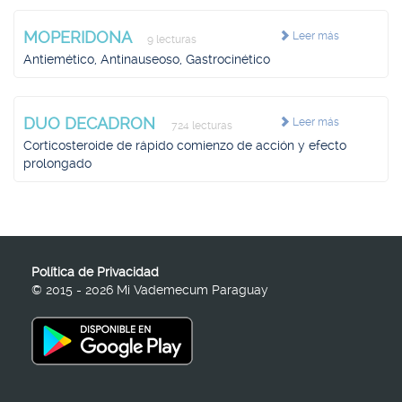
MOPERIDONA
Leer más
9 lecturas
Antiemético, Antinauseoso, Gastrocinético
DUO DECADRON
Leer más
724 lecturas
Corticosteroide de rápido comienzo de acción y efecto
prolongado
Política de Privacidad
© 2015 - 2026 Mi Vademecum Paraguay