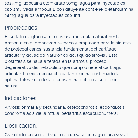
102,5mg, lidocaína clorhidrato 10mg, agua para inyectables
csp 2ml. Cada ampolla B con diluyente contiene: dietanolamina
24mg, agua para inyectables csp 1ml.
Propiedades.
El sulfato de glucosamina es una molécula naturalmente
presente en el organismo humano y empleada para la síntesis
de proteoglicanos, sustancia fundamental del cartílago
articular y del ácido hialurónico del líquido sinovial. Esta
biosíntesis se halla alterada en la artrosis, proceso
degenerativo dismetabólico que compromete al cartílago
articular. La experiencia clínica también ha confirmado la
óptima tolerancia de la glucosamina debido a su origen
natural.
Indicaciones.
Artrosis primaria y secundaria, osteocondrosis, espondilosis,
condromalacia de la rótula, periartritis escapulohumeral.
Dosificación.
Granulado: un sobre disuelto en un vaso con agua, una vez al