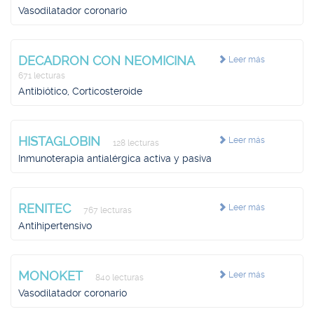
Vasodilatador coronario
DECADRON CON NEOMICINA
Leer más
671 lecturas
Antibiótico, Corticosteroide
HISTAGLOBIN
Leer más
128 lecturas
Inmunoterapia antialérgica activa y pasiva
RENITEC
Leer más
767 lecturas
Antihipertensivo
MONOKET
Leer más
840 lecturas
Vasodilatador coronario