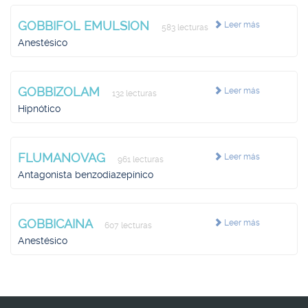
GOBBIFOL EMULSION
Leer más
583 lecturas
Anestésico
GOBBIZOLAM
Leer más
132 lecturas
Hipnótico
FLUMANOVAG
Leer más
961 lecturas
Antagonista benzodiazepínico
GOBBICAINA
Leer más
607 lecturas
Anestésico