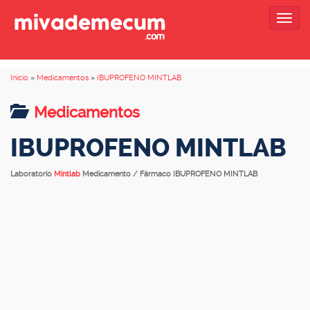
Togg
navig
Inicio
»
Medicamentos
»
IBUPROFENO MINTLAB
Medicamentos
IBUPROFENO MINTLAB
Laboratorio
Mintlab
Medicamento / Fármaco IBUPROFENO MINTLAB