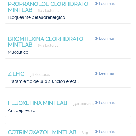
PROPRANOLOL CLORHIDRATO
Leer más
MINTLAB
605 lecturas
Bloqueante betaadrenérgico
BROMHEXINA CLORHIDRATO
Leer más
MINTLAB
649 lecturas
Mucolítico
ZILFIC
Leer más
562 lecturas
Tratamiento de la disfunción eréctil
FLUOXETINA MINTLAB
Leer más
590 lecturas
Antidepresivo
COTRIMOXAZOL MINTLAB
Leer más
849