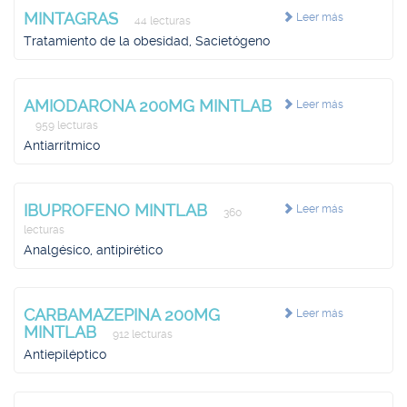
MINTAGRAS
Leer más
44 lecturas
Tratamiento de la obesidad, Sacietógeno
AMIODARONA 200MG MINTLAB
Leer más
959 lecturas
Antiarrítmico
IBUPROFENO MINTLAB
Leer más
360
lecturas
Analgésico, antipirético
CARBAMAZEPINA 200MG
Leer más
MINTLAB
912 lecturas
Antiepiléptico