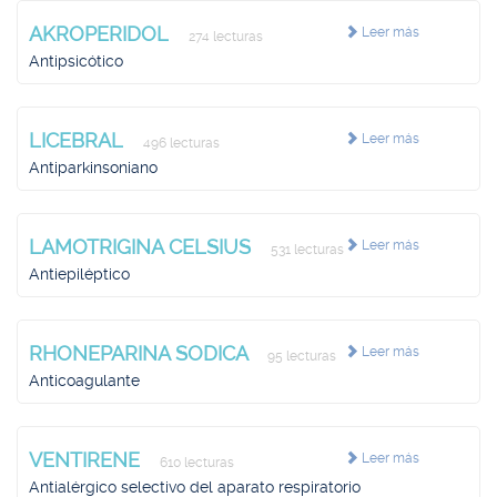
AKROPERIDOL
Leer más
274 lecturas
Antipsicótico
LICEBRAL
Leer más
496 lecturas
Antiparkinsoniano
LAMOTRIGINA CELSIUS
Leer más
531 lecturas
Antiepiléptico
RHONEPARINA SODICA
Leer más
95 lecturas
Anticoagulante
VENTIRENE
Leer más
610 lecturas
Antialérgico selectivo del aparato respiratorio