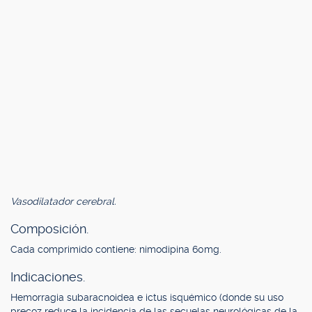
Vasodilatador cerebral.
Composición.
Cada comprimido contiene: nimodipina 60mg.
Indicaciones.
Hemorragia subaracnoidea e ictus isquémico (donde su uso
precoz reduce la incidencia de las secuelas neurológicas de la