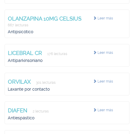
OLANZAPINA 10MG CELSIUS
Leer más
667 lecturas
Antipsicótico
LICEBRAL CR
Leer más
176 lecturas
Antiparkinsoniano
ORVILAX
Leer más
301 lecturas
Laxante por contacto
DIAFEN
Leer más
2 lecturas
Antiespástico