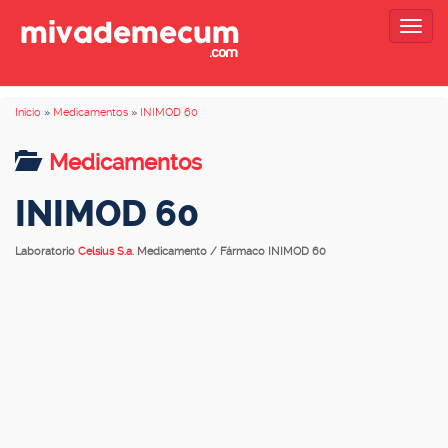
Togg
navig
Inicio
»
Medicamentos
»
INIMOD 60
Medicamentos
INIMOD 60
Laboratorio
Celsius S.a.
Medicamento / Fármaco INIMOD 60