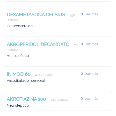
DEXAMETASONA CELSIUS
Leer más
398
lecturas
Corticosteroide
AKROPERIDOL DECANOATO
Leer más
78
lecturas
Antipsicótico
INIMOD 60
Leer más
471 lecturas
Vasodilatador cerebral
AKROTIAZINA 100
Leer más
445 lecturas
Neuroléptico