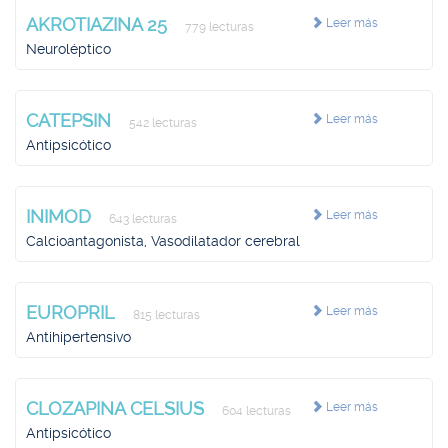
AKROTIAZINA 25
Leer más
779 lecturas
Neuroléptico
CATEPSIN
Leer más
542 lecturas
Antipsicótico
INIMOD
Leer más
643 lecturas
Calcioantagonista, Vasodilatador cerebral
EUROPRIL
Leer más
815 lecturas
Antihipertensivo
CLOZAPINA CELSIUS
Leer más
604 lecturas
Antipsicótico