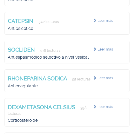
CATEPSIN
Leer más
542 lecturas
Antipsicótico
SOCLIDEN
Leer más
938 lecturas
Antiespasmódico selectivo a nivel vesical
RHONEPARINA SODICA
Leer más
95 lecturas
Anticoagulante
DEXAMETASONA CELSIUS
Leer más
398
lecturas
Corticosteroide