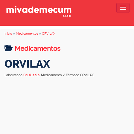
Togg
navig
Inicio
»
Medicamentos
»
ORVILAX
Medicamentos
ORVILAX
Laboratorio
Celsius S.a.
Medicamento / Fármaco ORVILAX