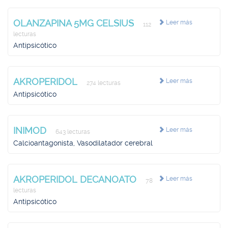
OLANZAPINA 5MG CELSIUS
Leer más
112
lecturas
Antipsicótico
AKROPERIDOL
Leer más
274 lecturas
Antipsicótico
INIMOD
Leer más
643 lecturas
Calcioantagonista, Vasodilatador cerebral
AKROPERIDOL DECANOATO
Leer más
78
lecturas
Antipsicótico