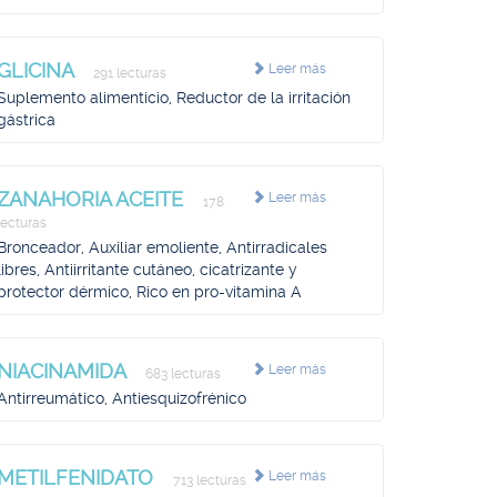
GLICINA
Leer más
291 lecturas
Suplemento alimenticio, Reductor de la irritación
gástrica
ZANAHORIA ACEITE
Leer más
178
lecturas
Bronceador, Auxiliar emoliente, Antirradicales
libres, Antiirritante cutáneo, cicatrizante y
protector dérmico, Rico en pro-vitamina A
NIACINAMIDA
Leer más
683 lecturas
Antirreumático, Antiesquizofrénico
METILFENIDATO
Leer más
713 lecturas