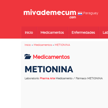
Paraguay
Inicio
Medicamentos
Enfermedades
Lab
Inicio
»
Medicamentos
»
METIONINA
Medicamentos
METIONINA
Laboratorio
Pharma Arte
Medicamento / Fármaco METIONINA