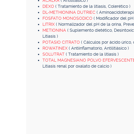
ACALKA
( Antilitiásico )
DEXO
( Tratamiento de la litiasis, Colerético )
DL-METHIONINA DUTRIEC
( Aminoacidoterapi
FOSFATO MONOSODICO
( Modificador del pH u
LITRIX
( Normalizador del pH de la orina, Preve
METIONINA
( Suplemento dietético, Desintoxi
Litiasis )
POTASIO CITRATO
( Cálculos por ácido úrico, c
ROWATINEX
( Antiinflamatorio, Antilitiásico )
SOLUTRAT
( Tratamiento de la litiasis )
TOTAL MAGNESIANO POLVO EFERVESCENT
Litiasis renal por oxalato de calcio )