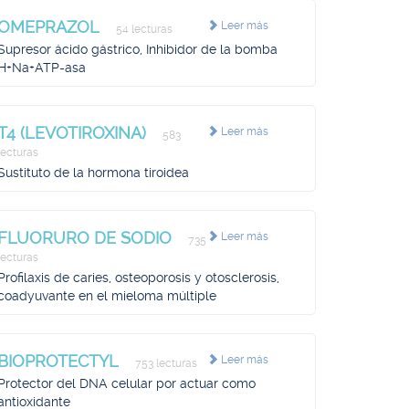
OMEPRAZOL
Leer más
54 lecturas
Supresor ácido gástrico, Inhibidor de la bomba
H+Na+ATP-asa
T4 (LEVOTIROXINA)
Leer más
583
lecturas
Sustituto de la hormona tiroidea
FLUORURO DE SODIO
Leer más
735
lecturas
Profilaxis de caries, osteoporosis y otosclerosis,
coadyuvante en el mieloma múltiple
BIOPROTECTYL
Leer más
753 lecturas
Protector del DNA celular por actuar como
antioxidante