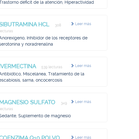
Trastorno déficit de la atención, Hiperactividad
SIBUTRAMINA HCL
Leer más
308
lecturas
Anorexígeno, Inhibidor de los receptores de
serotonina y noradrenalina
IVERMECTINA
Leer más
539 lecturas
Antibiótico, Miscelánea, Tratamiento de la
escabiosis, sarna, oncocercosis
MAGNESIO SULFATO
Leer más
349
lecturas
Sedante, Suplemento de magnesio
COENZIMA Q10 POLVO
Leer más