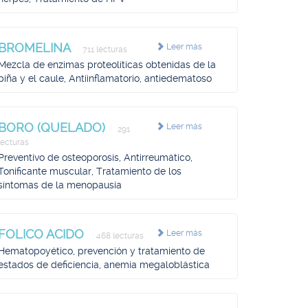
BROMELINA
Leer más
711 lecturas
Mezcla de enzimas proteolíticas obtenidas de la
piña y el caule, Antiinflamatorio, antiedematoso
BORO (QUELADO)
Leer más
291
lecturas
Preventivo de osteoporosis, Antirreumático,
Tonificante muscular, Tratamiento de los
síntomas de la menopausia
FOLICO ACIDO
Leer más
468 lecturas
Hematopoyético, prevención y tratamiento de
estados de deficiencia, anemia megaloblástica