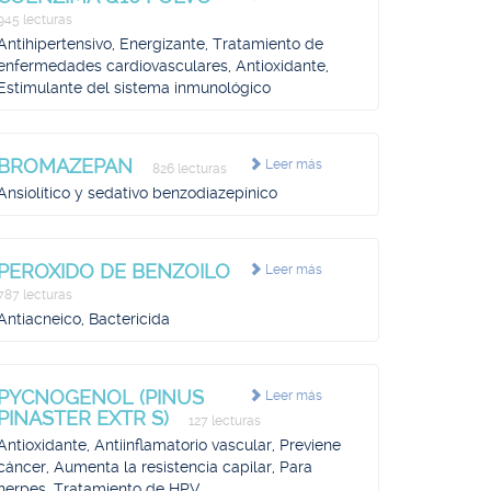
945 lecturas
Antihipertensivo, Energizante, Tratamiento de
enfermedades cardiovasculares, Antioxidante,
Estimulante del sistema inmunológico
BROMAZEPAN
Leer más
826 lecturas
Ansiolítico y sedativo benzodiazepínico
PEROXIDO DE BENZOILO
Leer más
787 lecturas
Antiacneico, Bactericida
PYCNOGENOL (PINUS
Leer más
PINASTER EXTR S)
127 lecturas
Antioxidante, Antiinflamatorio vascular, Previene
cáncer, Aumenta la resistencia capilar, Para
herpes, Tratamiento de HPV