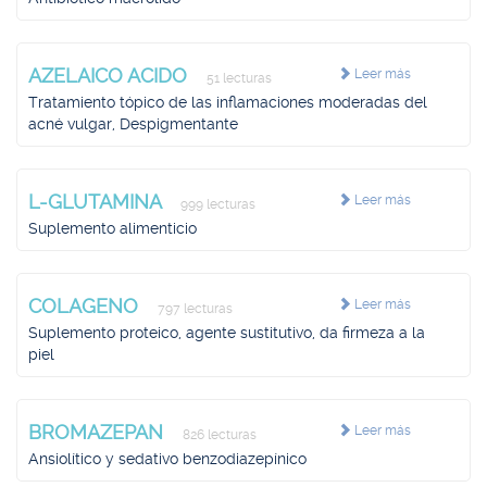
AZELAICO ACIDO
Leer más
51 lecturas
Tratamiento tópico de las inflamaciones moderadas del
acné vulgar, Despigmentante
L-GLUTAMINA
Leer más
999 lecturas
Suplemento alimenticio
COLAGENO
Leer más
797 lecturas
Suplemento proteico, agente sustitutivo, da firmeza a la
piel
BROMAZEPAN
Leer más
826 lecturas
Ansiolítico y sedativo benzodiazepínico