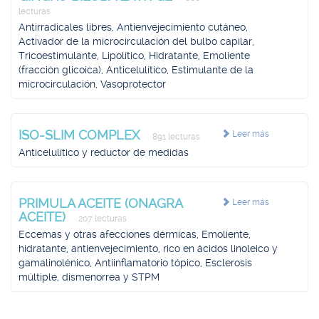
lecturas
Antirradicales libres, Antienvejecimiento cutáneo,
Activador de la microcirculación del bulbo capilar,
Tricoestimulante, Lipolítico, Hidratante, Emoliente
(fracción glicoica), Anticelulítico, Estimulante de la
microcirculación, Vasoprotector
ISO-SLIM COMPLEX
Leer más
891 lecturas
Anticelulítico y reductor de medidas
PRIMULA ACEITE (ONAGRA
Leer más
ACEITE)
207 lecturas
Eccemas y otras afecciones dérmicas, Emoliente,
hidratante, antienvejecimiento, rico en ácidos linoleico y
gamalinolénico, Antiinflamatorio tópico, Esclerosis
múltiple, dismenorrea y STPM