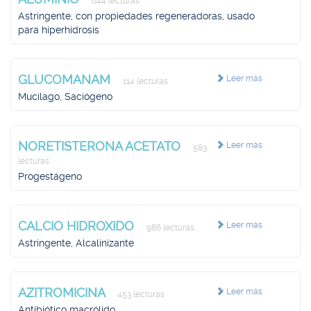
644 lecturas
Astringente, con propiedades regeneradoras, usado
para hiperhidrosis
GLUCOMANAM
Leer más
114 lecturas
Mucílago, Saciógeno
NORETISTERONA ACETATO
Leer más
583
lecturas
Progestágeno
CALCIO HIDROXIDO
Leer más
986 lecturas
Astringente, Alcalinizante
AZITROMICINA
Leer más
453 lecturas
Antibiótico macrólido