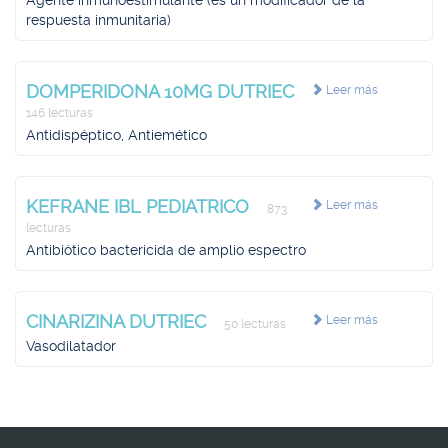
Agente inmunoestimulante (es un modificador de la
respuesta inmunitaria)
DOMPERIDONA 10MG DUTRIEC
Leer más
146 lecturas
Antidispéptico, Antiemético
KEFRANE IBL PEDIATRICO
Leer más
873
lecturas
Antibiótico bactericida de amplio espectro
CINARIZINA DUTRIEC
Leer más
50 lecturas
Vasodilatador