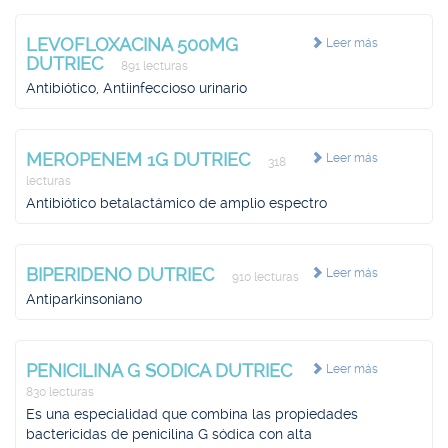
LEVOFLOXACINA 500MG
Leer más
DUTRIEC
891 lecturas
Antibiótico, Antiinfeccioso urinario
MEROPENEM 1G DUTRIEC
Leer más
318
lecturas
Antibiótico betalactámico de amplio espectro
BIPERIDENO DUTRIEC
Leer más
910 lecturas
Antiparkinsoniano
PENICILINA G SODICA DUTRIEC
Leer más
830 lecturas
Es una especialidad que combina las propiedades
bactericidas de penicilina G sódica con alta