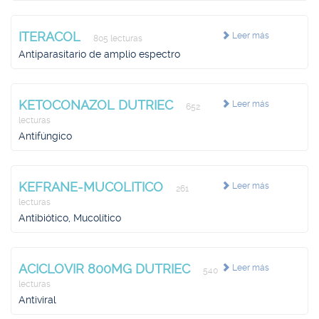
ITERACOL
Leer más
805 lecturas
Antiparasitario de amplio espectro
KETOCONAZOL DUTRIEC
Leer más
652
lecturas
Antifúngico
KEFRANE-MUCOLITICO
Leer más
261
lecturas
Antibiótico, Mucolítico
ACICLOVIR 800MG DUTRIEC
Leer más
540
lecturas
Antiviral