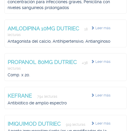
concentración para infecciones graves, Penicilina con
niveles sanguíneos prolongados
AMLODIPINA 10MG DUTRIEC
Leer más
18
lecturas
Antagonista del calcio, Antihipertensivo, Antianginoso
PROPANOL 80MG DUTRIEC
Leer más
438
lecturas
Comp. x 20.
KEFRANE
Leer más
794 lecturas
Antibiótico de amplio espectro
IMIQUIMOD DUTRIEC
Leer más
919 lecturas