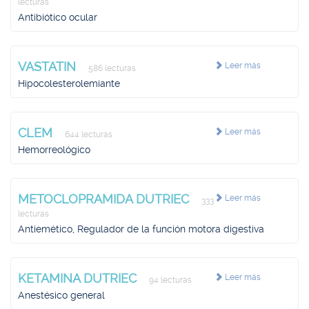
lecturas
Antibiótico ocular
VASTATIN
Leer más
586 lecturas
Hipocolesterolemiante
CLEM
Leer más
644 lecturas
Hemorreológico
METOCLOPRAMIDA DUTRIEC
Leer más
333
lecturas
Antiemético, Regulador de la función motora digestiva
KETAMINA DUTRIEC
Leer más
94 lecturas
Anestésico general