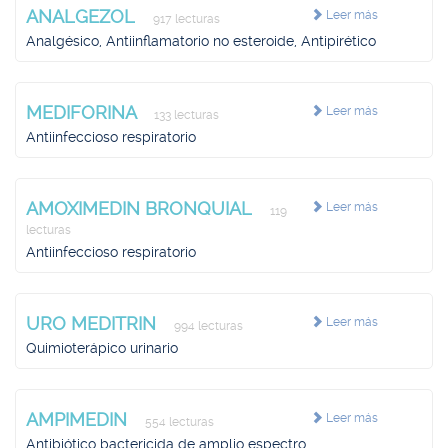
ANALGEZOL
Leer más
917 lecturas
Analgésico, Antiinflamatorio no esteroide, Antipirético
MEDIFORINA
Leer más
133 lecturas
Antiinfeccioso respiratorio
AMOXIMEDIN BRONQUIAL
Leer más
119
lecturas
Antiinfeccioso respiratorio
URO MEDITRIN
Leer más
994 lecturas
Quimioterápico urinario
AMPIMEDIN
Leer más
554 lecturas
Antibiótico bactericida de amplio espectro,