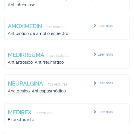
Antiinfeccioso
AMOXIMEDIN
Leer más
112 lecturas
Antibiótico de amplio espectro
MEDIRREUMA
Leer más
943 lecturas
Antiartrósico, Antirreumático
NEURALGINA
Leer más
712 lecturas
Analgésico, Antiespasmódico
MEDIREX
Leer más
1 lecturas
Expectorante