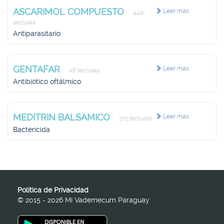
ASCARIMOL COMPUESTO
Leer más
440
lecturas
Antiparasitario
GENTAFAR
Leer más
46 lecturas
Antibiótico oftálmico
MEDITRIN BALSAMICO
Leer más
271 lecturas
Bactericida
Política de Privacidad
© 2015 - 2026 Mi Vademecum Paraguay