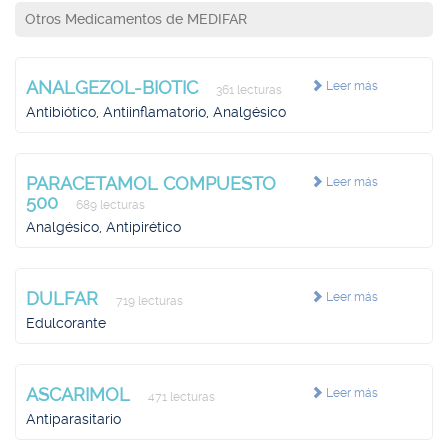
Otros Medicamentos de MEDIFAR
ANALGEZOL-BIOTIC
Leer más
361 lecturas
Antibiótico, Antiinflamatorio, Analgésico
PARACETAMOL COMPUESTO
Leer más
500
689 lecturas
Analgésico, Antipirético
DULFAR
Leer más
719 lecturas
Edulcorante
ASCARIMOL
Leer más
471 lecturas
Antiparasitario