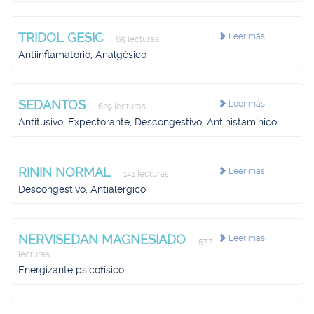
TRIDOL GESIC
Leer más
65 lecturas
Antiinflamatorio, Analgésico
SEDANTOS
Leer más
629 lecturas
Antitusivo, Expectorante, Descongestivo, Antihistamínico
RININ NORMAL
Leer más
141 lecturas
Descongestivo, Antialérgico
NERVISEDAN MAGNESIADO
Leer más
577
lecturas
Energizante psicofísico