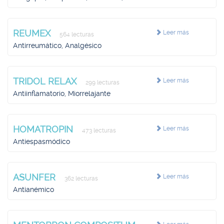
REUMEX
Leer más
564 lecturas
Antirreumático, Analgésico
TRIDOL RELAX
Leer más
299 lecturas
Antiinflamatorio, Miorrelajante
HOMATROPIN
Leer más
473 lecturas
Antiespasmódico
ASUNFER
Leer más
362 lecturas
Antianémico