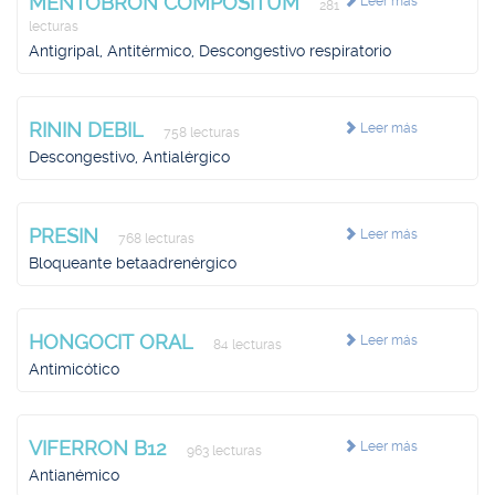
MENTOBRON COMPOSITUM
Leer más
281
lecturas
Antigripal, Antitérmico, Descongestivo respiratorio
RININ DEBIL
Leer más
758 lecturas
Descongestivo, Antialérgico
PRESIN
Leer más
768 lecturas
Bloqueante betaadrenérgico
HONGOCIT ORAL
Leer más
84 lecturas
Antimicótico
VIFERRON B12
Leer más
963 lecturas
Antianémico