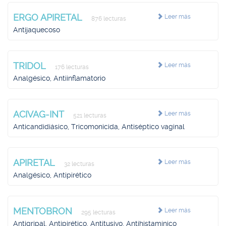
ERGO APIRETAL
Leer más
876 lecturas
Antijaquecoso
TRIDOL
Leer más
176 lecturas
Analgésico, Antiinflamatorio
ACIVAG-INT
Leer más
521 lecturas
Anticandidiásico, Tricomonicida, Antiséptico vaginal
APIRETAL
Leer más
32 lecturas
Analgésico, Antipirético
MENTOBRON
Leer más
295 lecturas
Antigripal, Antipirético, Antitusivo, Antihistamínico