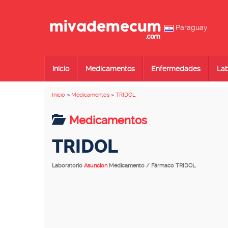
Paraguay
Inicio
Medicamentos
Enfermedades
Lab
Inicio
»
Medicamentos
»
TRIDOL
Medicamentos
TRIDOL
Laboratorio
Asuncion
Medicamento / Fármaco TRIDOL