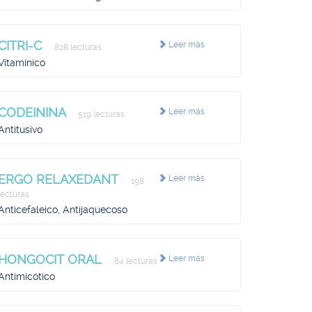
CITRI-C
Leer más
828 lecturas
Vitamínico
CODEININA
Leer más
519 lecturas
Antitusivo
ERGO RELAXEDANT
Leer más
198
lecturas
Anticefaleico, Antijaquecoso
HONGOCIT ORAL
Leer más
84 lecturas
Antimicótico