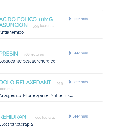
ACIDO FOLICO 10MG
Leer más
ASUNCION
559 lecturas
Antianémico
PRESIN
Leer más
768 lecturas
Bloqueante betaadrenérgico
DOLO RELAXEDANT
Leer más
959
lecturas
Analgésico, Miorrelajante, Antitérmico
REHIDRANT
Leer más
500 lecturas
Electrolitoterapia