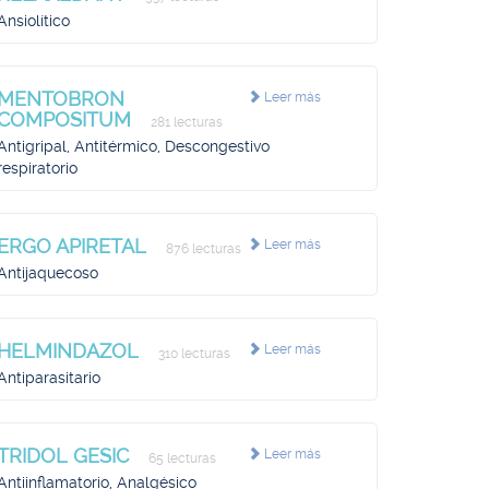
Ansiolítico
MENTOBRON
Leer más
COMPOSITUM
281 lecturas
Antigripal, Antitérmico, Descongestivo
respiratorio
ERGO APIRETAL
Leer más
876 lecturas
Antijaquecoso
HELMINDAZOL
Leer más
310 lecturas
Antiparasitario
TRIDOL GESIC
Leer más
65 lecturas
Antiinflamatorio, Analgésico