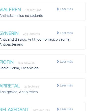
VIALFREN
Leer más
122 lecturas
Antihistamínico no sedante
GYNERIN
Leer más
453 lecturas
Anticandidiásico, Antitricomoniásico vaginal,
Antibacteriano
PIOFIN
Leer más
991 lecturas
Pediculicida, Escabicida
APIRETAL
Leer más
32 lecturas
Analgésico, Antipirético
RELAXEDANT
Leer más
937 lecturas