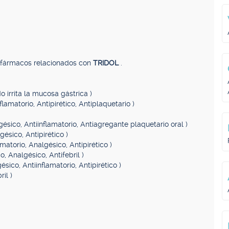
, fármacos relacionados con
TRIDOL
.
o irrita la mucosa gástrica )
flamatorio, Antipirético, Antiplaquetario )
gésico, Antiinflamatorio, Antiagregante plaquetario oral )
gésico, Antipirético )
amatorio, Analgésico, Antipirético )
o, Analgésico, Antifebril )
ésico, Antiinflamatorio, Antipirético )
il )