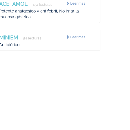
ACETAMOL
Leer más
451 lecturas
Potente analgésico y antifebril, No irrita la
mucosa gástrica
MINIEM
Leer más
54 lecturas
Antibiótico