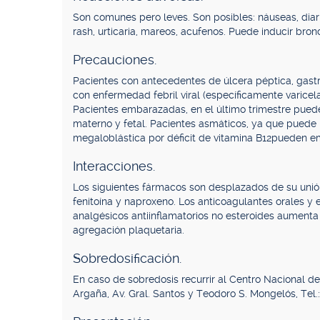
Son comunes pero leves. Son posibles: náuseas, diarre
rash, urticaria, mareos, acufenos. Puede inducir br
Precauciones.
Pacientes con antecedentes de úlcera péptica, gastr
con enfermedad febril viral (específicamente varicel
Pacientes embarazadas, en el último trimestre puede 
materno y fetal. Pacientes asmáticos, ya que puede p
megaloblástica por déficit de vitamina B12pueden e
Interacciones.
Los siguientes fármacos son desplazados de su unión pr
fenitoína y naproxeno. Los anticoagulantes orales y 
analgésicos antiinflamatorios no esteroides aumenta 
agregación plaquetaria.
Sobredosificación.
En caso de sobredosis recurrir al Centro Nacional d
Argaña, Av. Gral. Santos y Teodoro S. Mongelós, Tel.