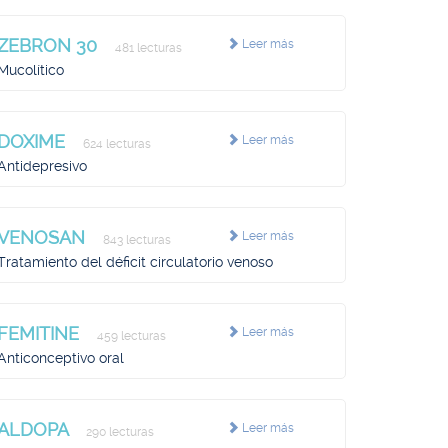
ZEBRON 30
Leer más
481 lecturas
Mucolítico
DOXIME
Leer más
624 lecturas
Antidepresivo
VENOSAN
Leer más
843 lecturas
Tratamiento del déficit circulatorio venoso
FEMITINE
Leer más
459 lecturas
Anticonceptivo oral
ALDOPA
Leer más
290 lecturas