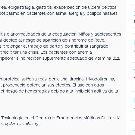
a, epigastralgia, gastritis, exacerbación de úlcera péptica,
oncospasmo en pacientes con asma, alergia y pólipos nasales.
itis o anormalidades de la coagulación. Niños y adolescentes
a) debido al riesgo de aparición de síndrome de Reye.
prolongar el trabajo de parto y contribuir al sangrado
recipitar una crisis. Los pacientes con anemia
mpeorar si no reciben suplemento adecuado de vitamina B12.
oteica: sulfonilureas, penicilina, tiroxina, triyodotironina,
el probenecid potencian sus efectos. El uso con otros
el riesgo de hemorragias debido a la inhibición aditiva de la
e Toxicología en el Centro de Emergencias Médicas Dr. Luis M.
: 204-800 - 206-203.