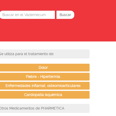
Se utiliza para el tratamiento de:
Dolor
Fiebre - Hipertermia
Enfermedades inflamat. osteomioarticulares
Cardiopatía isquémica
Otros Medicamentos de PHARMETICA