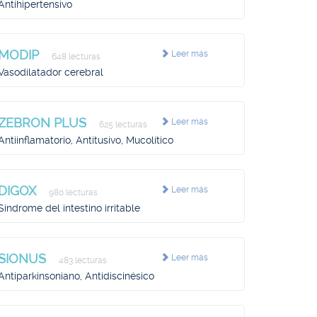
Antihipertensivo
MODIP
Leer más
648 lecturas
Vasodilatador cerebral
ZEBRON PLUS
Leer más
625 lecturas
Antiinflamatorio, Antitusivo, Mucolítico
DIGOX
Leer más
980 lecturas
Síndrome del intestino irritable
SIONUS
Leer más
483 lecturas
Antiparkinsoniano, Antidiscinésico