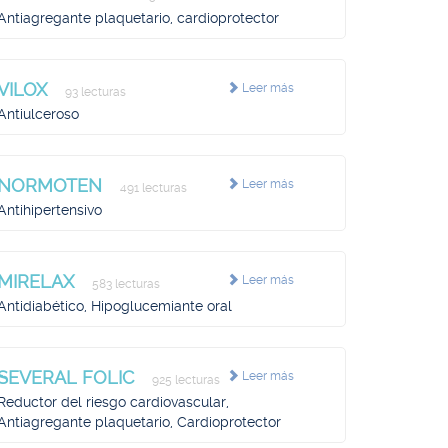
Antiagregante plaquetario, cardioprotector
VILOX
Leer más
93 lecturas
Antiulceroso
NORMOTEN
Leer más
491 lecturas
Antihipertensivo
MIRELAX
Leer más
583 lecturas
Antidiabético, Hipoglucemiante oral
SEVERAL FOLIC
Leer más
925 lecturas
Reductor del riesgo cardiovascular,
Antiagregante plaquetario, Cardioprotector