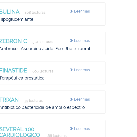
SULINA
Leer más
808 lecturas
Hipoglucemiante
ZEBRON C
Leer más
524 lecturas
Ambroxol. Ascórbico ácido. Fco. Jbe. x 100ml.
FINASTIDE
Leer más
606 lecturas
Terapéutica prostática
TRIXAN
Leer más
39 lecturas
Antibiótico bactericida de amplio espectro
SEVERAL 100
Leer más
CARDIOLOGICO
566 lecturas