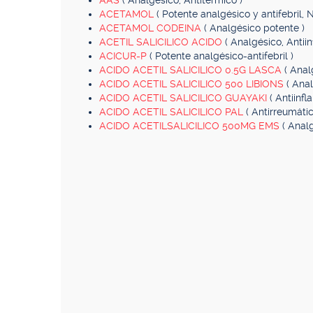
AAS
( Analgésico, Antitérmico )
ACETAMOL
( Potente analgésico y antifebril, N
ACETAMOL CODEINA
( Analgésico potente )
ACETIL SALICILICO ACIDO
( Analgésico, Antiin
ACICUR-P
( Potente analgésico-antifebril )
ACIDO ACETIL SALICILICO 0.5G LASCA
( Anal
ACIDO ACETIL SALICILICO 500 LIBIONS
( Anal
ACIDO ACETIL SALICILICO GUAYAKI
( Antiinfl
ACIDO ACETIL SALICILICO PAL
( Antirreumátic
ACIDO ACETILSALICILICO 500MG EMS
( Analg