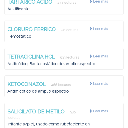
TARTARICO ACIDO
Leer más
233 lecturas
Acidificante
CLORURO FERRICO
Leer más
42 lecturas
Hemostático
TETRACICLINA HCL
Leer más
533 lecturas
Antibiótico, Bacteriostático de amplio espectro
KETOCONAZOL
Leer más
466 lecturas
Antimicótico de amplio espectro
SALICILATO DE METILO
Leer más
980
lecturas
Irritante s/piel, usado como rubefaciente en