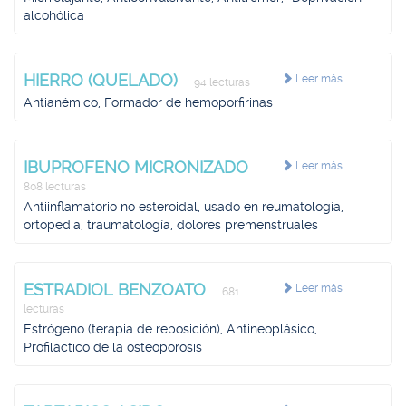
alcohólica
HIERRO (QUELADO)
Leer más
94 lecturas
Antianémico, Formador de hemoporfirinas
IBUPROFENO MICRONIZADO
Leer más
808 lecturas
Antiinflamatorio no esteroidal, usado en reumatología,
ortopedia, traumatología, dolores premenstruales
ESTRADIOL BENZOATO
Leer más
681
lecturas
Estrógeno (terapia de reposición), Antineoplásico,
Profiláctico de la osteoporosis