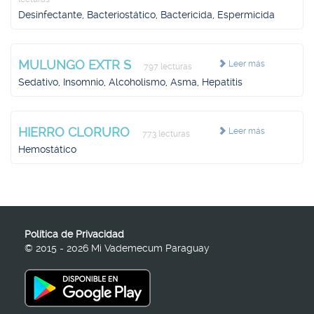
Desinfectante, Bacteriostático, Bactericida, Espermicida
MULUNGO EXTR S
Leer más
797 lecturas
Sedativo, Insomnio, Alcoholismo, Asma, Hepatitis
HIERRO CLORURO
Leer más
773 lecturas
Hemostático
Política de Privacidad
© 2015 - 2026 Mi Vademecum Paraguay