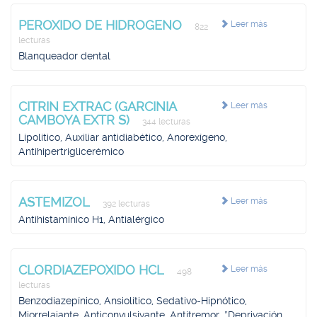
PEROXIDO DE HIDROGENO
Leer más
822
lecturas
Blanqueador dental
CITRIN EXTRAC (GARCINIA
Leer más
CAMBOYA EXTR S)
344 lecturas
Lipolítico, Auxiliar antidiabético, Anorexígeno,
Antihipertriglicerémico
ASTEMIZOL
Leer más
392 lecturas
Antihistamínico H1, Antialérgico
CLORDIAZEPOXIDO HCL
Leer más
498
lecturas
Benzodiazepínico, Ansiolítico, Sedativo-Hipnótico,
Miorrelajante, Anticonvulsivante, Antitremor, *Deprivación