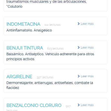
traumatismos musculares y de las articulaciones,
*Colutorio
INDOMETACINA
Leer más
114 lecturas
Antiinflamatorio, Analgésico
BENJUI TINTURA
Leer más
623 lecturas
Balsámico, Antiséptico, Vehículo adherente para otros
principios activos
ARGIRELINE
Leer más
397 lecturas
Dermorrelajante, antiarrugas, antiseñales, combate la
flacidez
BENZALCONIO CLORURO
Leer más
917
lecturas