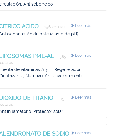
circulación, Antiseborreico
CITRICO ACIDO
Leer más
256 lecturas
Antioxidante, Acidulante (ajuste de pH)
LIPOSOMAS PML-AE
Leer más
585
lecturas
Fuente de vitaminas A y E, Regenerador,
Cicatrizante, Nutritivo, Antienvejecimiento
DIOXIDO DE TITANIO
Leer más
115
lecturas
Antiinflamatorio, Protector solar
ALENDRONATO DE SODIO
Leer más