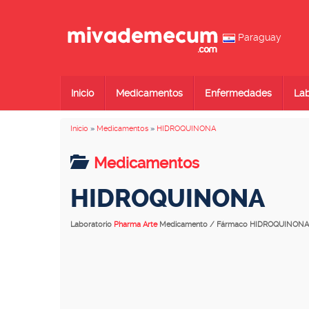
Paraguay
Inicio
Medicamentos
Enfermedades
Lab
Inicio
»
Medicamentos
»
HIDROQUINONA
Medicamentos
HIDROQUINONA
Laboratorio
Pharma Arte
Medicamento / Fármaco HIDROQUINONA