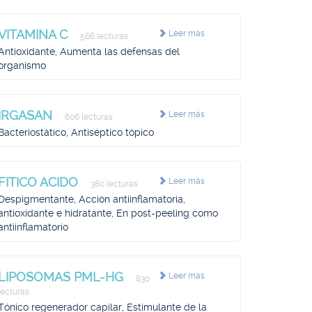
VITAMINA C
Leer más
566 lecturas
Antioxidante, Aumenta las defensas del
organismo
IRGASAN
Leer más
606 lecturas
Bacteriostático, Antiséptico tópico
FITICO ACIDO
Leer más
380 lecturas
Despigmentante, Acción antiinflamatoria,
antioxidante e hidratante, En post-peeling como
antiinflamatorio
LIPOSOMAS PML-HG
Leer más
830
lecturas
Tónico regenerador capilar, Estimulante de la