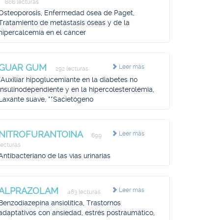
866 lecturas
Osteoporosis, Enfermedad ósea de Paget,
Tratamiento de metástasis óseas y de la
hipercalcemia en el cáncer
GUAR GUM
Leer más
292 lecturas
*Auxiliar hipoglucemiante en la diabetes no
insulinodependiente y en la hipercolesterolemia,
Laxante suave, **Sacietógeno
NITROFURANTOINA
Leer más
699
lecturas
Antibacteriano de las vías urinarias
ALPRAZOLAM
Leer más
463 lecturas
Benzodiazepina ansiolítica, Trastornos
adaptativos con ansiedad, estrés postraumático,