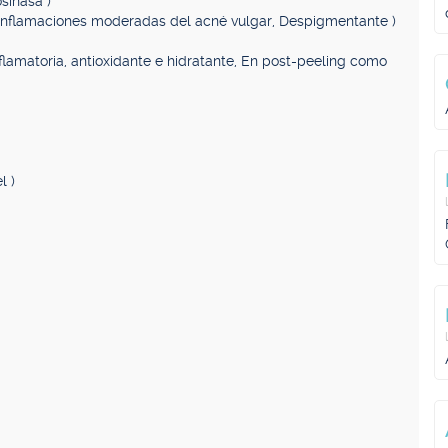
osinasa )
s inflamaciones moderadas del acné vulgar, Despigmentante )
flamatoria, antioxidante e hidratante, En post-peeling como
l )