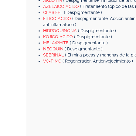
ARBUTIN
( Despigmentante, Inhibidor de la tir
AZELAICO ACIDO
( Tratamiento tópico de la
CLASIFEL
( Despigmentante )
FITICO ACIDO
( Despigmentante, Acción antiin
antiinflamatorio )
HIDROQUINONA
( Despigmentante )
KOJICO ACIDO
( Despigmentante )
MELAWHITE
( Despigmentante )
NEOQUIN
( Despigmentante )
SEBRINAL
( Elimina pecas y manchas de la pie
VC-P MG
( Regenerador, Antienvejecimiento )