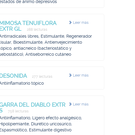
estados de ánimo depresivos
MIMOSA TENUIFLORA
Leer más
EXTR GL
288 lecturas
Antirradicales libres, Estimulante, Regenerador
tisular, Bioestimulante, Antienvejecimiento
tópico, antiacneico (bacteriostático y
sebostático), Antiseborreico cutáneo
DESONIDA
Leer más
277 lecturas
Antiinflamatorio tópico
GARRA DEL DIABLO EXTR
Leer más
S
758 lecturas
Antiinflamatorio, Ligero efecto analgésico,
Hipolipemiante, Diurético uricosúrico,
Espasmolítico, Estimulante digestivo