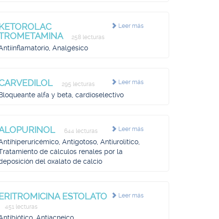
KETOROLAC
Leer más
TROMETAMINA
258 lecturas
Antiinflamatorio, Analgésico
CARVEDILOL
Leer más
295 lecturas
Bloqueante alfa y beta, cardioselectivo
ALOPURINOL
Leer más
644 lecturas
Antihiperuricémico, Antigotoso, Antiurolítico,
Tratamiento de cálculos renales por la
deposición del oxalato de calcio
ERITROMICINA ESTOLATO
Leer más
451 lecturas
Antibiótico, Antiacneico