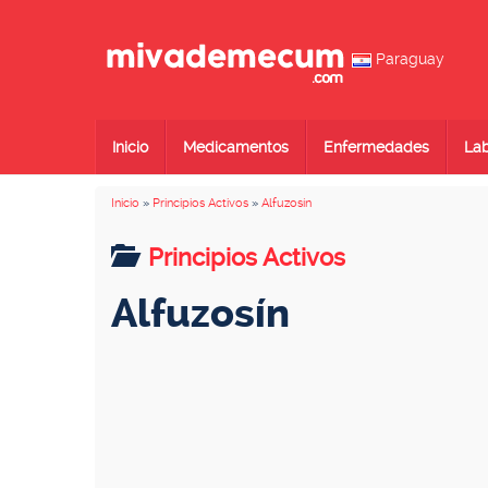
Paraguay
Inicio
Medicamentos
Enfermedades
Lab
Inicio
»
Principios Activos
»
Alfuzosín
Principios Activos
Alfuzosín