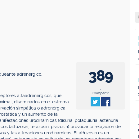
389
oqueante adrenérgico.
.
Compartir
ceptores alfaadrenérgicos, que
oximal, diseminados en el estroma
nervación simpática o adrenérgica
rostática y un aumento de la
nifestaciones urodinámicas (disuria, polaquiuria, astenuria,
cos (alfuzosín, terazosín, prazosín) provocar la relajación de
vos y las alteraciones urodinámicas. El alfuzosín es un