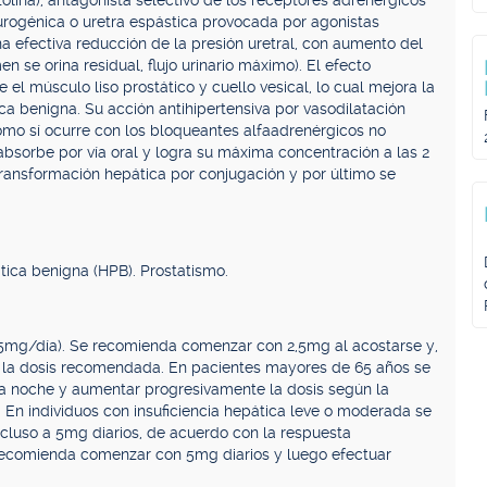
lina), antagonista selectivo de los receptores adrenérgicos
eurogénica o uretra espástica provocada por agonistas
a efectiva reducción de la presión uretral, con aumento del
n se orina residual, flujo urinario máximo). El efecto
el músculo liso prostático y cuello vesical, lo cual mejora la
ca benigna. Su acción antihipertensiva por vasodilatación
como sí ocurre con los bloqueantes alfaadrenérgicos no
 absorbe por vía oral y logra su máxima concentración a las 2
transformación hepática por conjugación y por último se
tica benigna (HPB). Prostatismo.
5mg/día). Se recomienda comenzar con 2,5mg al acostarse y,
rá la dosis recomendada. En pacientes mayores de 65 años se
a noche y aumentar progresivamente la dosis según la
. En individuos con insuficiencia hepática leve o moderada se
cluso a 5mg diarios, de acuerdo con la respuesta
e recomienda comenzar con 5mg diarios y luego efectuar