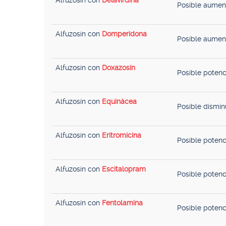
Alfuzosín con
Delavirdina
Posible aument
Alfuzosín con
Domperidona
Posible aument
Alfuzosín con
Doxazosín
Posible potenci
Alfuzosín con
Equinácea
Posible dismin
Alfuzosín con
Eritromicina
Posible potenc
Alfuzosín con
Escitalopram
Posible potenc
Alfuzosín con
Fentolamina
Posible potenci