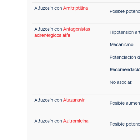
Alfuzosín con
Amitriptilina
Posible potenc
Alfuzosín con
Antagonistas
Hipotensión art
adrenérgicos alfa
Mecanismo:
Potenciación d
Recomendació
No asociar.
Alfuzosín con
Atazanavir
Posible aument
Alfuzosín con
Azitromicina
Posible potenc