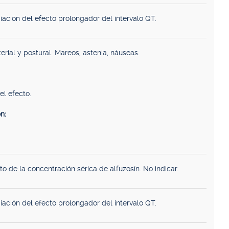
iación del efecto prolongador del intervalo QT.
erial y postural. Mareos, astenia, náuseas.
el efecto.
n:
o de la concentración sérica de alfuzosín. No indicar.
iación del efecto prolongador del intervalo QT.