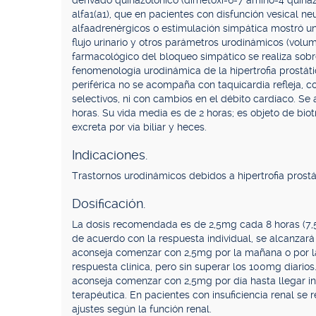
derivado quinazolónico (dimetoxi-6-7 amino-4 quinazo
alfa1(a1), que en pacientes con disfunción vesical n
alfaadrenérgicos o estimulación simpática mostró un
flujo urinario y otros parámetros urodinámicos (volume
farmacológico del bloqueo simpático se realiza sobre 
fenomenología urodinámica de la hipertrofia prostáti
periférica no se acompaña con taquicardia refleja, 
selectivos, ni con cambios en el débito cardíaco. Se
horas. Su vida media es de 2 horas; es objeto de bio
excreta por vía biliar y heces.
Indicaciones.
Trastornos urodinámicos debidos a hipertrofia prostá
Dosificación.
La dosis recomendada es de 2,5mg cada 8 horas (7,
de acuerdo con la respuesta individual, se alcanza
aconseja comenzar con 2,5mg por la mañana o por l
respuesta clínica, pero sin superar los 100mg diarios
aconseja comenzar con 2,5mg por día hasta llegar in
terapéutica. En pacientes con insuficiencia renal s
ajustes según la función renal.