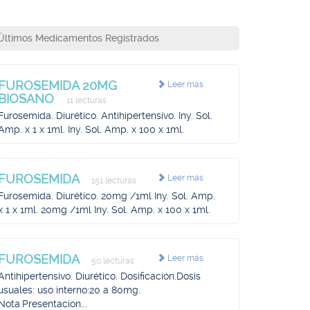
Últimos Medicamentos Registrados
FUROSEMIDA 20MG
Leer más
BIOSANO
11 lecturas
Furosemida. Diurético. Antihipertensivo. Iny. Sol.
Amp. x 1 x 1ml. Iny. Sol. Amp. x 100 x 1ml.
FUROSEMIDA
Leer más
151 lecturas
Furosemida. Diurético. 20mg /1ml Iny. Sol. Amp.
x 1 x 1ml. 20mg /1ml Iny. Sol. Amp. x 100 x 1ml.
FUROSEMIDA
Leer más
50 lecturas
Antihipertensivo. Diurético. Dosificación.Dosis
usuales: uso interno:20 a 80mg.
Nota.Presentacion...