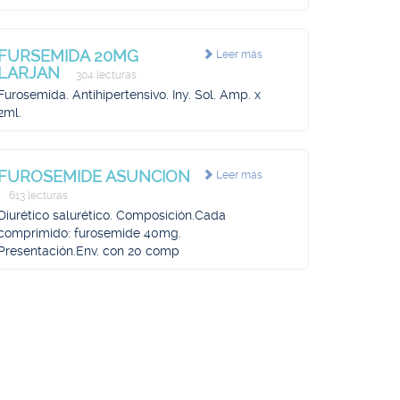
FURSEMIDA 20MG
Leer más
LARJAN
304 lecturas
Furosemida. Antihipertensivo. Iny. Sol. Amp. x
2ml.
FUROSEMIDE ASUNCION
Leer más
613 lecturas
Diurético salurético. Composición.Cada
comprimido: furosemide 40mg.
Presentación.Env. con 20 comp