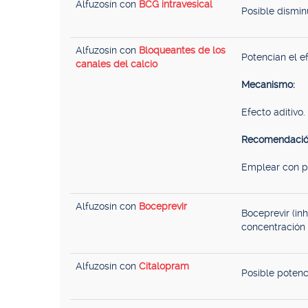
Alfuzosín con
BCG intravesical
Posible dismin
Alfuzosín con
Bloqueantes de los
Potencian el ef
canales del calcio
Mecanismo:
Efecto aditivo.
Recomendació
Emplear con p
Alfuzosín con
Boceprevir
Boceprevir (in
concentración 
Alfuzosín con
Citalopram
Posible potenc