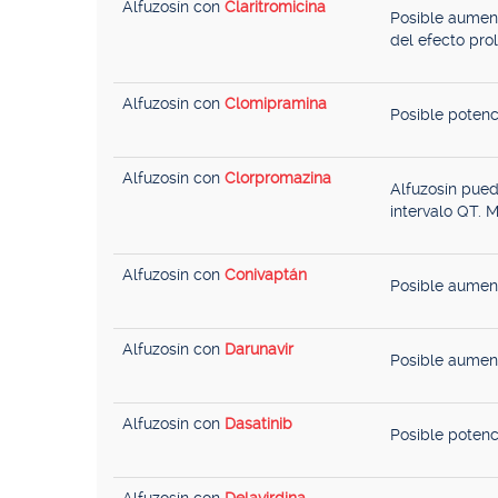
Alfuzosín con
Claritromicina
Posible aument
del efecto prol
Alfuzosín con
Clomipramina
Posible potenc
Alfuzosín con
Clorpromazina
Alfuzosín pued
intervalo QT. M
Alfuzosín con
Conivaptán
Posible aument
Alfuzosín con
Darunavir
Posible aument
Alfuzosín con
Dasatinib
Posible potenc