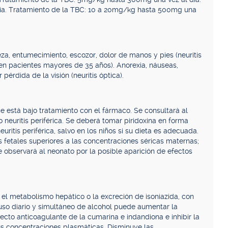
día. Tratamiento de la TBC: 10 a 20mg/kg hasta 500mg una
eza, entumecimiento, escozor, dolor de manos y pies (neuritis
ta en pacientes mayores de 35 años). Anorexia, náuseas,
 pérdida de la visión (neuritis óptica).
se está bajo tratamiento con el fármaco. Se consultará al
neuritis periférica. Se deberá tomar piridoxina en forma
uritis periférica, salvo en los niños si su dieta es adecuada.
 fetales superiores a las concentraciones séricas maternas;
e observará al neonato por la posible aparición de efectos
el metabolismo hepático o la excreción de isoniazida, con
uso diario y simultáneo de alcohol puede aumentar la
cto anticoagulante de la cumarina e indandiona e inhibir la
s concentraciones plasmáticas. Disminuye las