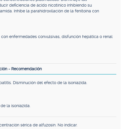
cir deficiencia de ácido nicotínico inhibiendo su
amida. Inhibe la parahidroxilación de la fenitoína con
s con enfermedades convulsivas, disfunción hepática o renal
ción - Recomendación
atitis. Disminución del efecto de la isoniazida.
e la isoniazida.
entración sérica de alfuzosín. No indicar.