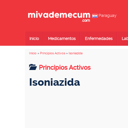
Paraguay
Inicio
Medicamentos
Enfermedades
Lab
Inicio
»
Principios Activos
»
Isoniazida
Principios Activos
Isoniazida