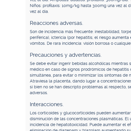
Niños: profilaxis: 10mg/kg hasta 300mg una vez al 
vez al día.
Reacciones adversas.
Son de incidencia más frecuente: inestabilidad, torp
periférica), ictericia (por hepatitis; el riesgo aumen
vómitos. De rara incidencia: visión borrosa o cualquier
Precauciones y advertencias.
Se debe evitar ingerir bebidas alcohólicas mientras 
médico en caso de signos prodrómicos de hepatitis o 
simultánea, para evitar o minimizar los síntomas de ne
Atraviesa la placenta, dando lugar a concentraciones
si bien no se han descripto problemas al respecto, s
adversos.
Interacciones.
Los corticoides y glucocorticoides pueden aumentar 
disminución de las concentraciones plasmáticas. El 
incidencia de hepatotoxicidad. Puede aumentar el efe
eliminación de diazepam y triazolam aumentando su