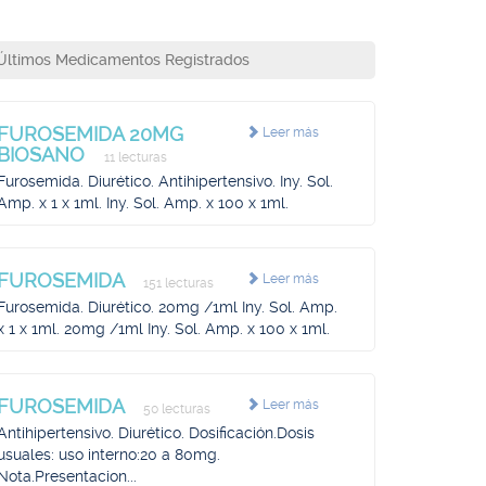
Últimos Medicamentos Registrados
FUROSEMIDA 20MG
Leer más
BIOSANO
11 lecturas
Furosemida. Diurético. Antihipertensivo. Iny. Sol.
Amp. x 1 x 1ml. Iny. Sol. Amp. x 100 x 1ml.
FUROSEMIDA
Leer más
151 lecturas
Furosemida. Diurético. 20mg /1ml Iny. Sol. Amp.
x 1 x 1ml. 20mg /1ml Iny. Sol. Amp. x 100 x 1ml.
FUROSEMIDA
Leer más
50 lecturas
Antihipertensivo. Diurético. Dosificación.Dosis
usuales: uso interno:20 a 80mg.
Nota.Presentacion...