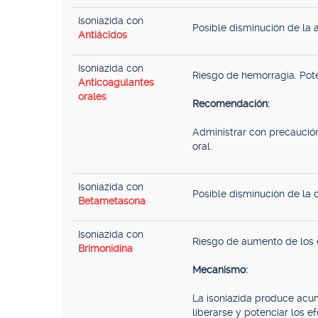
Isoniazida con
Posible disminución de la a
Antiácidos
Isoniazida con
Riesgo de hemorragia. Pote
Anticoagulantes
orales
Recomendación:
Administrar con precaución
oral.
Isoniazida con
Posible disminución de la c
Betametasona
Isoniazida con
Riesgo de aumento de los e
Brimonidina
Mecanismo:
La isoniazida produce acu
liberarse y potenciar los e