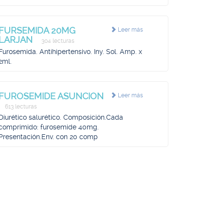
FURSEMIDA 20MG
Leer más
LARJAN
304 lecturas
Furosemida. Antihipertensivo. Iny. Sol. Amp. x
2ml.
FUROSEMIDE ASUNCION
Leer más
613 lecturas
Diurético salurético. Composición.Cada
comprimido: furosemide 40mg.
Presentación.Env. con 20 comp