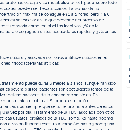
 las proteínas es baja y se metaboliza en el hígado, sobre todo
los cuales pueden ser hepatotóxicos. La isoniazida no
ncentración máxima se consigue en 1 a 2 horas, pero 4 a 6
raciones séricas varían, lo que depende del proceso de
as en su mayoría como metabolitos inactivos, 7% de la
ma libre o conjugada en los acetiladores rápidos y 37% en los
a tuberculosis y asociada con otros antituberculosos en el
ciones micobacterianas atípicas.
El tratamiento puede durar 6 meses a 2 años, aunque han sido
nal es severa o si los pacientes son acetiladores lentos de la
lizar determinaciones de la concentración sérica. En
e mantenimiento habitual. Si produce irritación
con antiácidos, siempre que se tome una hora antes de éstos.
g una vez por día. Tratamiento de la TBC: asociada con otros
átricas usuales: profilaxis de la TBC: 10mg/kg hasta 300mg
ón con otros antituberculosos: 10 a 20mg/kg hasta 300mg una
a. Tratamiento de la TBC: 5mg/kg hasta 300mg una vez al día.