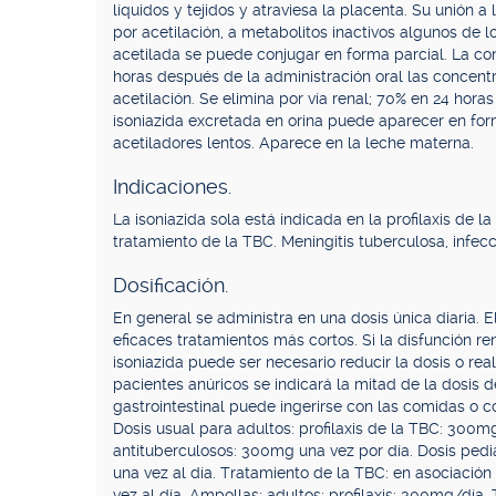
líquidos y tejidos y atraviesa la placenta. Su unión a
por acetilación, a metabolitos inactivos algunos de 
acetilada se puede conjugar en forma parcial. La co
horas después de la administración oral las concent
acetilación. Se elimina por vía renal; 70% en 24 hor
isoniazida excretada en orina puede aparecer en for
acetiladores lentos. Aparece en la leche materna.
Indicaciones.
La isoniazida sola está indicada en la profilaxis de l
tratamiento de la TBC. Meningitis tuberculosa, infec
Dosificación.
En general se administra en una dosis única diaria. 
eficaces tratamientos más cortos. Si la disfunción re
isoniazida puede ser necesario reducir la dosis o rea
pacientes anúricos se indicará la mitad de la dosis d
gastrointestinal puede ingerirse con las comidas o 
Dosis usual para adultos: profilaxis de la TBC: 300m
antituberculosos: 300mg una vez por día. Dosis pedi
una vez al día. Tratamiento de la TBC: en asociaci
vez al día. Ampollas: adultos: profilaxis: 300mg/dí