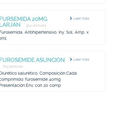
FURSEMIDA 20MG
Leer más
LARJAN
304 lecturas
Furosemida. Antihipertensivo. Iny. Sol. Amp. x
2ml.
FUROSEMIDE ASUNCION
Leer más
613 lecturas
Diurético salurético. Composición.Cada
comprimido: furosemide 40mg.
Presentación.Env. con 20 comp