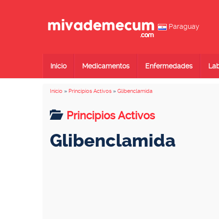
Paraguay
Inicio
Medicamentos
Enfermedades
Lab
Inicio
»
Principios Activos
»
Glibenclamida
Principios Activos
Glibenclamida