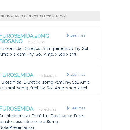
Últimos Medicamentos Registrados
FUROSEMIDA 20MG
Leer más
BIOSANO
11 lecturas
Furosemida. Diurético. Antihipertensivo. Iny. Sol.
Amp. x 1 x 1ml. Iny. Sol. Amp. x 100 x 1ml.
FUROSEMIDA
Leer más
151 lecturas
Furosemida. Diurético. 20mg /1ml Iny. Sol. Amp.
x 1 x 1ml. 20mg /1ml Iny. Sol. Amp. x 100 x 1ml.
FUROSEMIDA
Leer más
50 lecturas
Antihipertensivo. Diurético. Dosificación.Dosis
usuales: uso interno:20 a 80mg.
Nota.Presentacion...