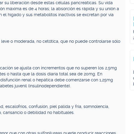
ar su liberación desde estas células pancreáticas. Su vida
ón máxima es de 4 horas; la absorción es rápida y su unión a
 el hígado y sus metabolitos inactivos se excretan por vía
, leve o moderada, no cetótica, que no puede controlarse sólo
sificación se ajusta con incrementos que no superen los 2,5mg
tes o hasta que la dosis diaria total sea de 20mg. En
n disfunción renal o hepática debe comenzarse con 1,25mg
iabetes juvenil (insulinodependiente).
 escalofríos, confusión, piel pálida y fría, somnolencia,
o, cansancio o debilidad no habituales.
menor que con otras sulfonilureas puede producir reacciones