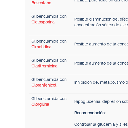
Posible potenciación del efe
Bosentano
Glibenclamida con
Posible disminución del efec
Ciclosporina
concentración sérica de cicl
Glibenclamida con
Posible aumento de la concen
Cimetidina
Glibenclamida con
Posible aumento de la conce
Claritromicina
Glibenclamida con
Inhibición del metabolismo d
Cloranfenicol
Glibenclamida con
Hipoglucemia, depresión sob
Clorgilina
Recomendación:
Controlar la glucemia y si es