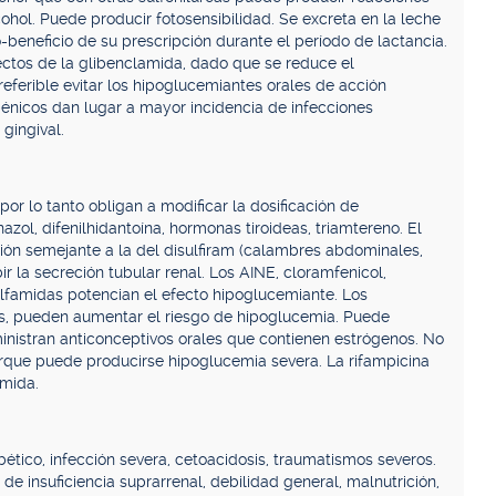
ohol. Puede producir fotosensibilidad. Se excreta en la leche
-beneficio de su prescripción durante el período de lactancia.
fectos de la glibenclamida, dado que se reduce el
eferible evitar los hipoglucemiantes orales de acción
énicos dan lugar a mayor incidencia de infecciones
 gingival.
r lo tanto obligan a modificar la dosificación de
azol, difenilhidantoína, hormonas tiroideas, triamtereno. El
ión semejante a la del disulfiram (calambres abdominales,
ir la secreción tubular renal. Los AINE, cloramfenicol,
 sulfamidas potencian el efecto hipoglucemiante. Los
os, pueden aumentar el riesgo de hipoglucemia. Puede
inistran anticonceptivos orales que contienen estrógenos. No
rque puede producirse hipoglucemia severa. La rifampicina
amida.
tico, infección severa, cetoacidosis, traumatismos severos.
de insuficiencia suprarrenal, debilidad general, malnutrición,