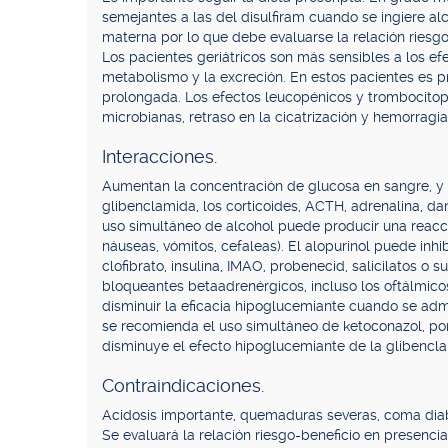
semejantes a las del disulfiram cuando se ingiere alc
materna por lo que debe evaluarse la relación riesgo
Los pacientes geriátricos son más sensibles a los e
metabolismo y la excreción. En estos pacientes es pr
prolongada. Los efectos leucopénicos y trombocitop
microbianas, retraso en la cicatrización y hemorragia
Interacciones.
Aumentan la concentración de glucosa en sangre, y po
glibenclamida, los corticoides, ACTH, adrenalina, dan
uso simultáneo de alcohol puede producir una reacc
náuseas, vómitos, cefaleas). El alopurinol puede inhib
clofibrato, insulina, IMAO, probenecid, salicilatos o
bloqueantes betaadrenérgicos, incluso los oftálmic
disminuir la eficacia hipoglucemiante cuando se adm
se recomienda el uso simultáneo de ketoconazol, po
disminuye el efecto hipoglucemiante de la glibencl
Contraindicaciones.
Acidosis importante, quemaduras severas, coma diabé
Se evaluará la relación riesgo-beneficio en presencia 