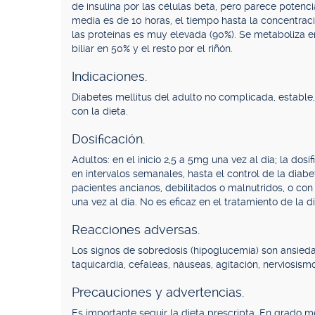
de insulina por las células beta, pero parece potenci
media es de 10 horas, el tiempo hasta la concentraci
las proteínas es muy elevada (90%). Se metaboliza en
biliar en 50% y el resto por el riñón.
Indicaciones.
Diabetes mellitus del adulto no complicada, estable
con la dieta.
Dosificación.
Adultos: en el inicio 2,5 a 5mg una vez al día; la do
en intervalos semanales, hasta el control de la diabe
pacientes ancianos, debilitados o malnutridos, o co
una vez al día. No es eficaz en el tratamiento de la d
Reacciones adversas.
Los signos de sobredosis (hipoglucemia) son ansiedad,
taquicardia, cefaleas, náuseas, agitación, nerviosism
Precauciones y advertencias.
Es importante seguir la dieta prescripta. En grado 